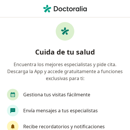
Men
Colitis Nerviosa • Toluca de Lerdo, México
Filtros
• 1
Seguro
Mapa
Especialistas en Colitis nerviosa en Toluca
Cuida de tu salud
de Lerdo
Encuentra los mejores especialistas y pide cita.
Descarga la App y accede gratuitamente a funciones
¿Qué especialidad estás buscando?
exclusivas para ti:
Cirujano general
Endoscopista
Médico ge
Gestiona tus visitas fácilmente
Envía mensajes a tus especialistas
Recibe recordatorios y notificaciones