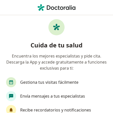
Men
Colesterol Elevado • Toluca de Lerdo, México
Filtros
• 1
Mapa
Especialistas en Colesterol elevado en
Cuida de tu salud
Toluca de Lerdo
Encuentra los mejores especialistas y pide cita.
Descarga la App y accede gratuitamente a funciones
¿Qué especialidad estás buscando?
exclusivas para ti:
Nutriólogo
Nutricionista
Nutriólogo clíni
Gestiona tus visitas fácilmente
Envía mensajes a tus especialistas
Recibe recordatorios y notificaciones