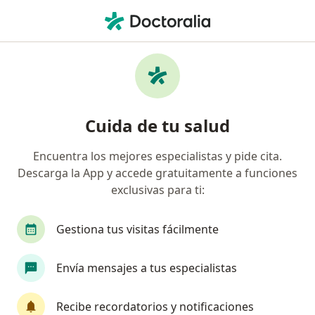
Men
Cirrosis • Nuevo Leon, Nuevo Léon
Filtros
• 1
Seguro
Mapa
Especialistas en Cirrosis en Nuevo Leon
Cuida de tu salud
Encuentra los mejores especialistas y pide cita.
¿Qué especialidad estás buscando?
Descarga la App y accede gratuitamente a funciones
Gastroenterólogo
Internista
Endoscopist
exclusivas para ti:
Gestiona tus visitas fácilmente
Envía mensajes a tus especialistas
Recibe recordatorios y notificaciones