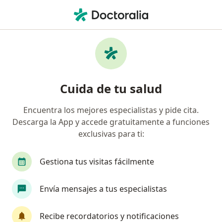
Men
Carcinoma Hepatocelular • Toluca de Lerdo, México
Filtros
• 1
Seguro
Mapa
Especialistas en Carcinoma hepatocelular
Cuida de tu salud
en Toluca de Lerdo
Encuentra los mejores especialistas y pide cita.
Descarga la App y accede gratuitamente a funciones
¿Qué especialidad estás buscando?
exclusivas para ti:
Cirujano general
Gastroenterólogo
Inter
Gestiona tus visitas fácilmente
Envía mensajes a tus especialistas
Recibe recordatorios y notificaciones