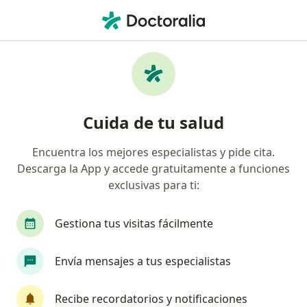
Men
Angina Estable • Ciudad de México, CDMX
Filtros
• 1
Seguro
Mapa
Especialistas en Angina estable en Ciudad
Cuida de tu salud
de México
Encuentra los mejores especialistas y pide cita.
Descarga la App y accede gratuitamente a funciones
¿Qué especialidad estás buscando?
exclusivas para ti:
Cardiólogo
Internista
Médico general
Gestiona tus visitas fácilmente
Envía mensajes a tus especialistas
Recibe recordatorios y notificaciones