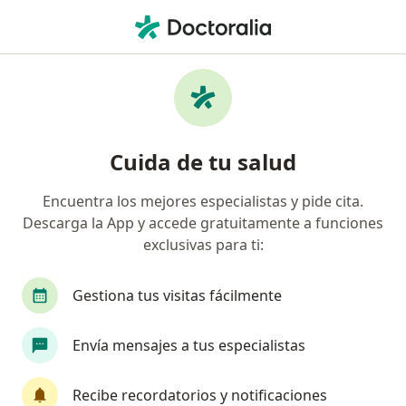
Men
Amenorrea • Nuevo Leon, Nuevo Léon
Filtros
• 1
Seguro
Mapa
Especialistas en Amenorrea en Nuevo Leon
Cuida de tu salud
Encuentra los mejores especialistas y pide cita.
¿Qué especialidad estás buscando?
Descarga la App y accede gratuitamente a funciones
Ginecólogo
Cirujano general
Urología Gi
exclusivas para ti:
Gestiona tus visitas fácilmente
Envía mensajes a tus especialistas
Recibe recordatorios y notificaciones