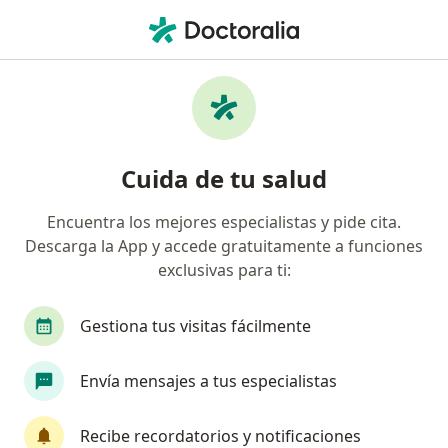
Men
Alergias • Toluca de Lerdo, México
Filtros
• 1
Seguro
Mapa
Especialistas en Alergias en Toluca de Lerdo
Cuida de tu salud
Encuentra los mejores especialistas y pide cita.
¿Qué especialidad estás buscando?
Descarga la App y accede gratuitamente a funciones
Médico general
Pediatra
Dermatólogo
exclusivas para ti:
Gestiona tus visitas fácilmente
Envía mensajes a tus especialistas
Recibe recordatorios y notificaciones