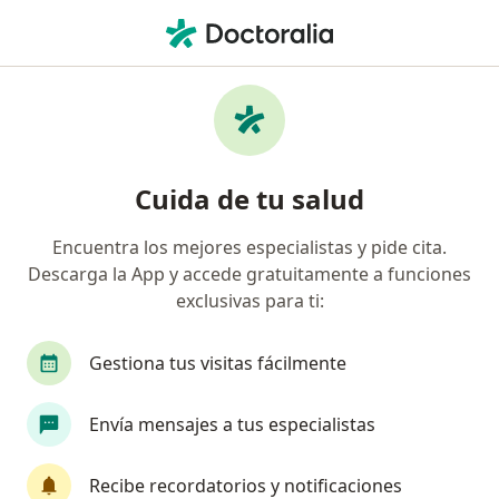
Men
Endodoncia • San Rafael, Ciudad de México, CDMX
Filtros
Seguro
Mapa
Endodoncistas en San Rafael, Ciudad de
Cuida de tu salud
México
Encuentra los mejores especialistas y pide cita.
Descarga la App y accede gratuitamente a funciones
exclusivas para ti:
Gestiona tus visitas fácilmente
Envía mensajes a tus especialistas
Dra. Nadia Xitlali Salgado Sosa
Endodoncia
Recibe recordatorios y notificaciones
8 opiniones