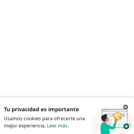
Especialistas
Clínicas
Pregunta al Experto
Servicios
Enfermedades
Preguntas Frecuentes
Aplicación para móvil
Blog para pacientes
Para profesionales
Planes y precios
Para especialistas
Para clínicas
Noa Notes
nuevo
Recursos gratuitos
Tu privacidad es importante
Ir a la app
Términos y Condiciones para clientes
Usamos cookies para ofrecerte una
Centro de ayuda para especialistas
mejor experiencia.
Leer más
.
Continuar en el navegador
Contacto
Doctoralia - Página de inicio