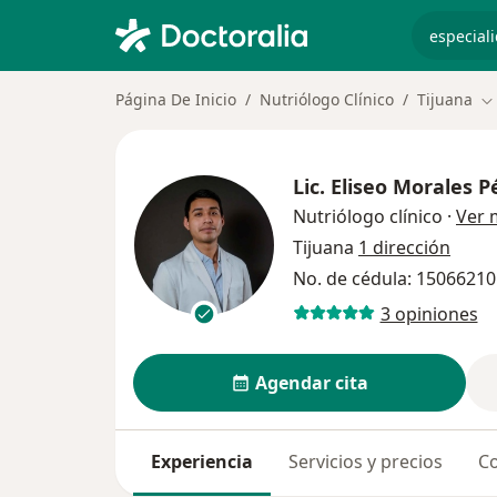
especiali
Página De Inicio
Nutriólogo Clínico
Tijuana
Ca
Lic.
Eliseo Morales P
Nutriólogo clínico
·
Ver 
Tijuana
1 dirección
No. de cédula: 15066210
3 opiniones
Agendar cita
Experiencia
Servicios y precios
Co