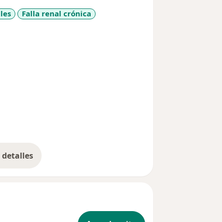
les
Falla renal crónica
_diseases
detalles
bre la experiencia