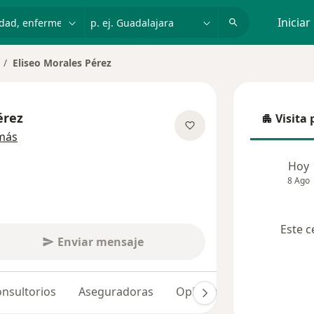
dad, enfermedad o nombre
p. ej. Guadalajara
Iniciar
Eliseo Morales Pérez
mbiar de ciudad
érez
Visita 
Visita p
sobre las especializaciones
más
Hoy
8 Ago
Este c
Enviar mensaje
nsultorios
Aseguradoras
Opiniones (3)