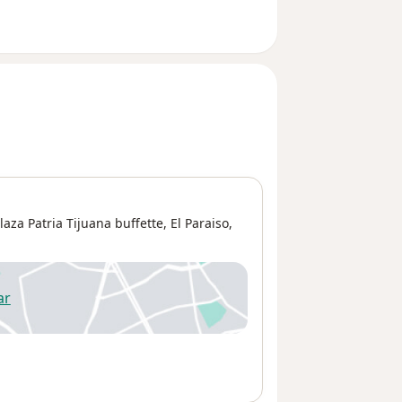
aza Patria Tijuana buffette,
El Paraiso
,
ar
 abre en una nueva pestaña