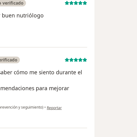
 verificado
y buen nutriólogo
uario Samantha torres
rificado
 saber cómo me siento durante el
omendaciones para mejorar
en opinión del usuario Mauricio Vélez
prevención y seguimiento)
•
Reportar