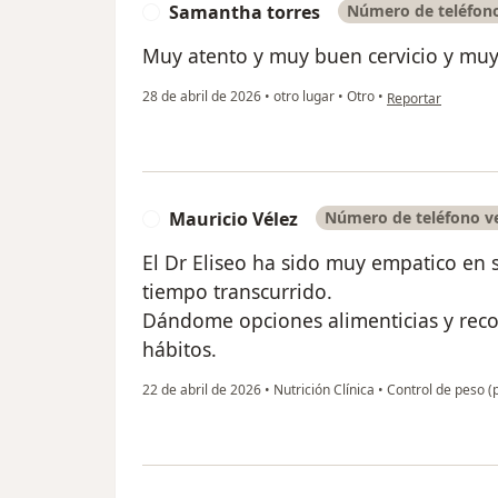
Samantha torres
Número de teléfono
S
Muy atento y muy buen cervicio y mu
en opinión del us
28 de abril de 2026
•
otro lugar
•
Otro
•
Reportar
Mauricio Vélez
Número de teléfono ve
M
El Dr Eliseo ha sido muy empatico en
tiempo transcurrido.
Dándome opciones alimenticias y rec
hábitos.
22 de abril de 2026
•
Nutrición Clínica
•
Control de peso (