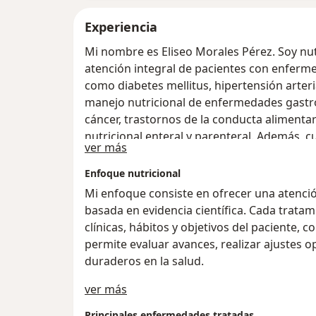
Experiencia
Mi nombre es Eliseo Morales Pérez. Soy nutr
atención integral de pacientes con enferm
como diabetes mellitus, hipertensión arteri
manejo nutricional de enfermedades gastroin
cáncer, trastornos de la conducta alimentari
nutricional enteral y parenteral. Además, 
Sobre mí
ver más
universitaria y educación en nutrición.
Enfoque nutricional
Mi enfoque consiste en ofrecer una atención
basada en evidencia científica. Cada trata
clínicas, hábitos y objetivos del paciente,
permite evaluar avances, realizar ajustes
duraderos en la salud.
a11y_sr_treatment_approach
ver más
Principales enfermedades tratadas