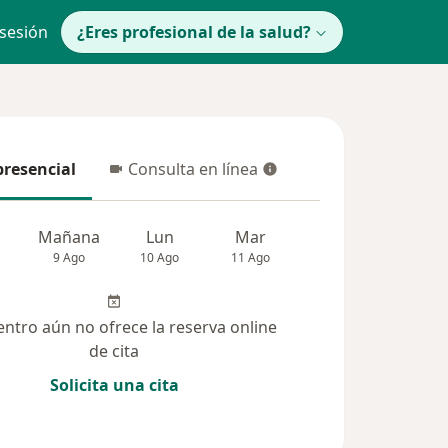
 sesión
¿Eres profesional de la salud?
presencial
Consulta en línea
resencial
Consulta en línea
Mañana
Lun
Mar
Mié
Jue
9 Ago
10 Ago
11 Ago
12 Ago
13 Ag
entro aún no ofrece la reserva online
de cita
Solicita una cita