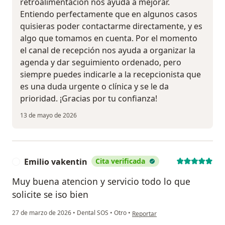
retroalimentación nos ayuda a mejorar.
Entiendo perfectamente que en algunos casos
quisieras poder contactarme directamente, y es
algo que tomamos en cuenta. Por el momento
el canal de recepción nos ayuda a organizar la
agenda y dar seguimiento ordenado, pero
siempre puedes indicarle a la recepcionista que
es una duda urgente o clínica y se le da
prioridad. ¡Gracias por tu confianza!
13 de mayo de 2026
Emilio vakentin
Cita verificada
E
Muy buena atencion y servicio todo lo que
solicite se iso bien
en opinión del usuario Emilio vak
27 de marzo de 2026
•
Dental SOS
•
Otro
•
Reportar