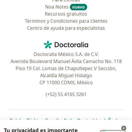
Noa Notes
nuevo
Recursos gratuitos
Términos y Condiciones para clientes
Centro de ayuda para especialistas
Contacto
Doctoralia - Página de inicio
Doctoralia México S.A. de C.V.
Avenida Boulevard Manuel Ávila Camacho No. 118
Piso 19 Col. Lomas de Chapultepec V Sección,
Alcaldía Miguel Hidalgo
CP 11000 CDMX, México
(+52) 55 4165 3261
se abre en una nueva pestaña
se abre en una nueva pestaña
se abre en una nueva pestaña
se abre en una nueva pes
se abre en 
se a
Polska
,
Türkiye
,
España
,
Italia
,
Deutschland
,
Česko
,
se abre en una nueva pestaña
se abre en una nueva pestaña
se abre en una nueva pestaña
se abre en una nueva p
se abre en 
se abr
Portugal
,
México
,
Chile
,
Brasil
,
Argentina
,
Perú
,
Tu privacidad es importante