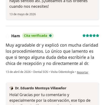
hayas sentido así. ¡Quedamos a tus órdenes
cuando nos necesites!
13 de mayo de 2026
Ham
Cita verificada
H
Muy agradable dr y explicó con mucha claridad
los procedimientos. Lo único que lamento es
que si tengo alguna duda deba escribirle a la
chica de recepción y no directamente al dr.
en opinión del usuar
13 de abril de 2026
•
Dental SOS
•
Visita Odontología
•
Reportar
Dr. Eduardo Montoya Villaseñor
Hola! Gracias por tu comentario y
especialmente por la observación, ese tipo de