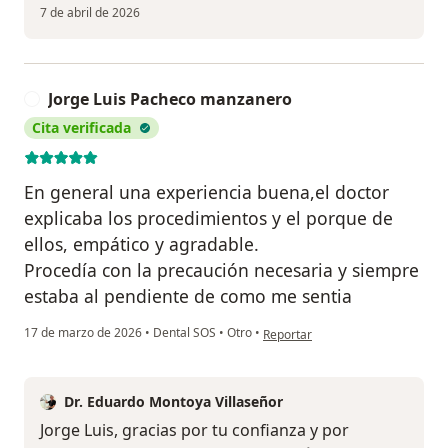
7 de abril de 2026
Jorge Luis Pacheco manzanero
J
Cita verificada
En general una experiencia buena,el doctor
explicaba los procedimientos y el porque de
ellos, empático y agradable.
Procedía con la precaución necesaria y siempre
estaba al pendiente de como me sentia
en opinión del usuario Jorge Lu
17 de marzo de 2026
•
Dental SOS
•
Otro
•
Reportar
Dr. Eduardo Montoya Villaseñor
Jorge Luis, gracias por tu confianza y por