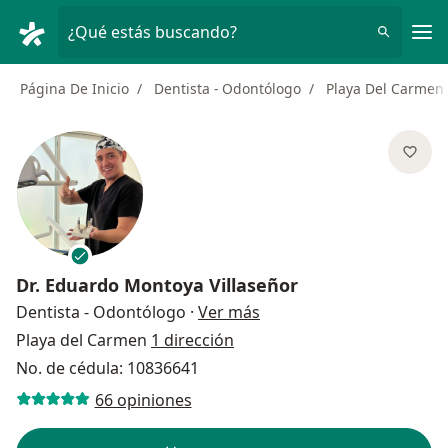
Men
¿Qué estás buscando?
Página De Inicio
Dentista - Odontólogo
Playa Del Carmen
Dr.
Eduardo Montoya Villaseñor
sobre las especializacion
Dentista - Odontólogo
·
Ver más
Playa del Carmen
1 dirección
No. de cédula: 10836641
66 opiniones