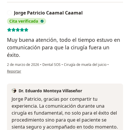
Jorge Patricio Caamal Caamal
J
Cita verificada
Muy buena atención, todo el tiempo estuvo en
comunicación para que la cirugía fuera un
éxito.
2 de marzo de 2026
•
Dental SOS
•
Cirugía de muela del juicio
•
en opinión del usuario Jorge Patricio Caamal Caamal
Reportar
Dr. Eduardo Montoya Villaseñor
Jorge Patricio, gracias por compartir tu
experiencia. La comunicación durante una
cirugía es fundamental, no solo para el éxito del
procedimiento sino para que el paciente se
sienta seguro y acompañado en todo momento.