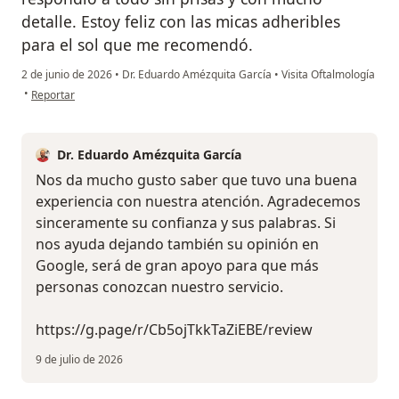
detalle. Estoy feliz con las micas adheribles
para el sol que me recomendó.
2 de junio de 2026
•
Dr. Eduardo Amézquita García
•
Visita Oftalmología
en opinión del usuario Andrea L.
•
Reportar
Dr. Eduardo Amézquita García
Nos da mucho gusto saber que tuvo una buena
experiencia con nuestra atención. Agradecemos
sinceramente su confianza y sus palabras. Si
nos ayuda dejando también su opinión en
Google, será de gran apoyo para que más
personas conozcan nuestro servicio.
https://g.page/r/Cb5ojTkkTaZiEBE/review
9 de julio de 2026