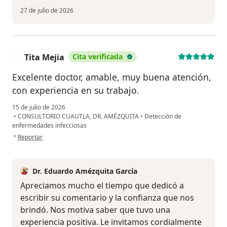
27 de julio de 2026
Tita Mejia
Cita verificada
T
Excelente doctor, amable, muy buena atención,
con experiencia en su trabajo.
15 de julio de 2026
•
CONSULTORIO CUAUTLA, DR. AMÉZQUITA
•
Detección de
enfermedades infecciosas
en opinión del usuario Tita Mejia
•
Reportar
Dr. Eduardo Amézquita García
Apreciamos mucho el tiempo que dedicó a
escribir su comentario y la confianza que nos
brindó. Nos motiva saber que tuvo una
experiencia positiva. Le invitamos cordialmente