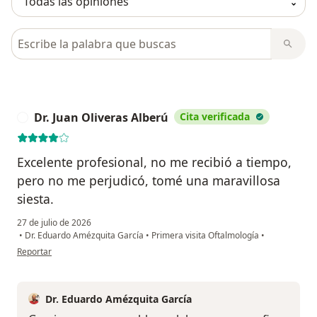
Busca en opiniones
Dr. Juan Oliveras Alberú
Cita verificada
D
Excelente profesional, no me recibió a tiempo,
pero no me perjudicó, tomé una maravillosa
siesta.
27 de julio de 2026
•
Dr. Eduardo Amézquita García
•
Primera visita Oftalmología
•
en opinión del usuario Dr. Juan Oliveras Alberú
Reportar
Dr. Eduardo Amézquita García