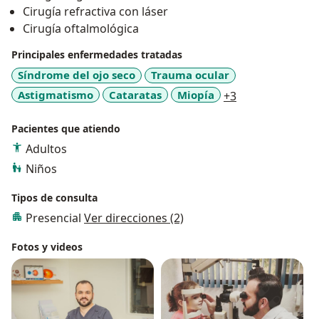
Cirugía refractiva con láser
Cirugía oftalmológica
Principales enfermedades tratadas
Síndrome del ojo seco
Trauma ocular
a11y_sr_more_
Astigmatismo
Cataratas
Miopía
+3
Pacientes que atiendo
Adultos
Niños
Tipos de consulta
Presencial
Ver direcciones (2)
Fotos y videos