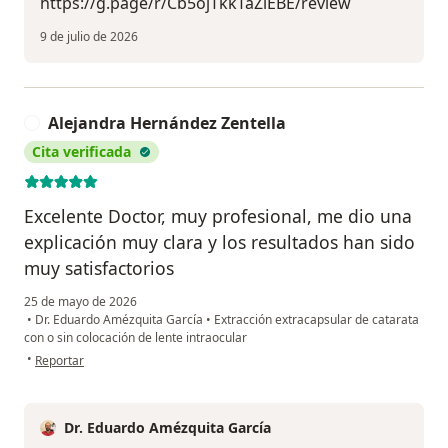
https://g.page/r/Cb5ojTkkTaZiEBE/review
9 de julio de 2026
Alejandra Hernández Zentella
A
Cita verificada
Excelente Doctor, muy profesional, me dio una
explicación muy clara y los resultados han sido
muy satisfactorios
25 de mayo de 2026
•
Dr. Eduardo Amézquita García
•
Extracción extracapsular de catarata
con o sin colocación de lente intraocular
en opinión del usuario Alejandra Hernández Zentella
•
Reportar
Dr. Eduardo Amézquita García