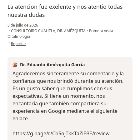
La atencion fue exelente y nos atentio todas
nuestra dudas
8 de julio de 2026
•
CONSULTORIO CUAUTLA, DR. AMÉZQUITA
•
Primera visita
Oftalmología
en opinión del usuario Miguel Juarez Perez
•
Reportar
Dr. Eduardo Amézquita García
Agradecemos sinceramente su comentario y la
confianza que nos brindó durante su atención.
Es un gusto saber que cumplimos con sus
expectativas. Si tiene un momento, nos
encantaría que también compartiera su
experiencia en Google mediante el siguiente
enlace.
https://g.page/r/Cb5ojTkkTaZiEBE/review