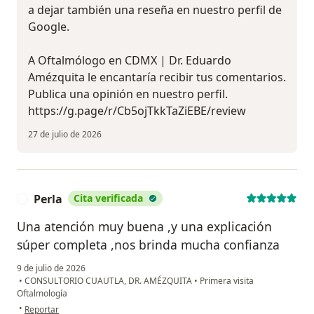
a dejar también una reseña en nuestro perfil de
Google.
A Oftalmólogo en CDMX | Dr. Eduardo
Amézquita le encantaría recibir tus comentarios.
Publica una opinión en nuestro perfil.
https://g.page/r/Cb5ojTkkTaZiEBE/review
27 de julio de 2026
Perla
Cita verificada
P
Una atención muy buena ,y una explicación
súper completa ,nos brinda mucha confianza
9 de julio de 2026
•
CONSULTORIO CUAUTLA, DR. AMÉZQUITA
•
Primera visita
Oftalmología
en opinión del usuario Perla
•
Reportar