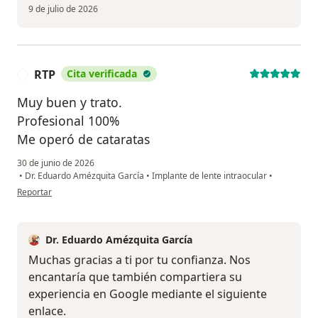
9 de julio de 2026
RTP
Cita verificada
R
Muy buen y trato.
Profesional 100%
Me operó de cataratas
30 de junio de 2026
•
Dr. Eduardo Amézquita García
•
Implante de lente intraocular
•
en opinión del usuario RTP
Reportar
Dr. Eduardo Amézquita García
Muchas gracias a ti por tu confianza. Nos
encantaría que también compartiera su
experiencia en Google mediante el siguiente
enlace.