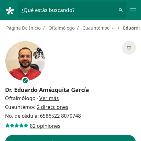
Men
¿Qué estás buscando?
Página De Inicio
Oftalmólogo
Cuauhtémoc
Eduardo
Cambiar de c
Dr.
Eduardo Amézquita García
sobre las especializaciones
Oftalmólogo
·
Ver más
Cuauhtémoc
2 direcciones
No. de cédula: 6586522 8070748
82 opiniones