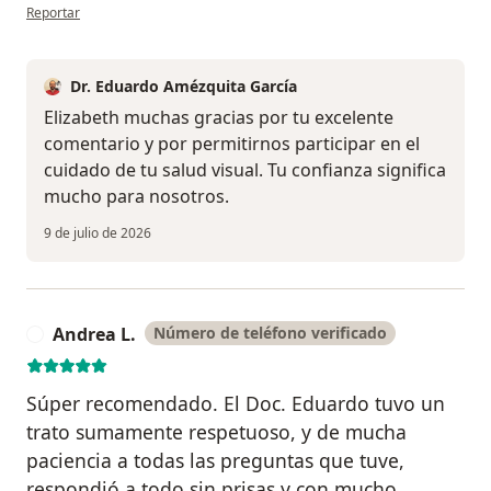
en opinión del usuario Elizabeth Arcaya
Reportar
Dr. Eduardo Amézquita García
Elizabeth muchas gracias por tu excelente
comentario y por permitirnos participar en el
cuidado de tu salud visual. Tu confianza significa
mucho para nosotros.
9 de julio de 2026
Andrea L.
Número de teléfono verificado
A
Súper recomendado. El Doc. Eduardo tuvo un
trato sumamente respetuoso, y de mucha
paciencia a todas las preguntas que tuve,
respondió a todo sin prisas y con mucho