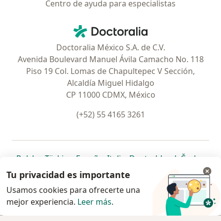
Centro de ayuda para especialistas
Contacto
Doctoralia - Página de inicio
Doctoralia México S.A. de C.V.
Avenida Boulevard Manuel Ávila Camacho No. 118
Piso 19 Col. Lomas de Chapultepec V Sección,
Alcaldía Miguel Hidalgo
CP 11000 CDMX, México
(+52) 55 4165 3261
se abre en una nueva pestaña
se abre en una nueva pestaña
se abre en una nueva pestaña
se abre en una nueva pes
se abre en 
se a
Polska
,
Türkiye
,
España
,
Italia
,
Deutschland
,
Česko
,
se abre en una nueva pestaña
se abre en una nueva pestaña
se abre en una nueva pestaña
se abre en una nueva p
se abre en 
se abr
Portugal
,
México
,
Chile
,
Brasil
,
Argentina
,
Perú
,
Tu privacidad es importante
se abre en una nueva pe
Colombia
Usamos cookies para ofrecerte una
mejor experiencia.
www.doctoralia.com.mx © 2026 - Encuentra tu
Leer más
.
especialista y pide cita