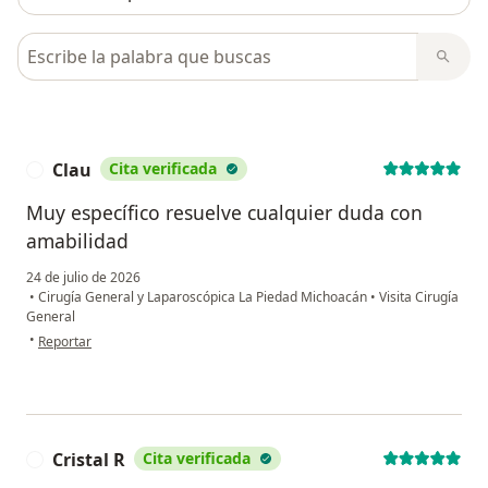
Busca en opiniones
Clau
Cita verificada
C
Muy específico resuelve cualquier duda con
amabilidad
24 de julio de 2026
•
Cirugía General y Laparoscópica La Piedad Michoacán
•
Visita Cirugía
General
en opinión del usuario Clau
•
Reportar
Cristal R
Cita verificada
C