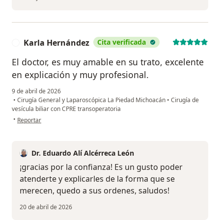
Karla Hernández
Cita verificada
K
El doctor, es muy amable en su trato, excelente
en explicación y muy profesional.
9 de abril de 2026
•
Cirugía General y Laparoscópica La Piedad Michoacán
•
Cirugía de
vesícula biliar con CPRE transoperatoria
en opinión del usuario Karla Hernández
•
Reportar
Dr. Eduardo Alí Alcérreca León
¡gracias por la confianza! Es un gusto poder
atenderte y explicarles de la forma que se
merecen, quedo a sus ordenes, saludos!
20 de abril de 2026