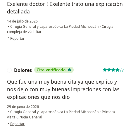
Exelente doctor ! Exelente trato una explicación
detallada
14 de julio de 2026
•
Cirugía General y Laparoscópica La Piedad Michoacán
•
Cirugía
compleja de vía biliar
en opinión del usuario Cristal R
•
Reportar
Dolores
Cita verificada
D
Que fue una muy buena cita ya que explico y
nos dejo con muy buenas impreciones con las
explicaciones que nos dio
29 de junio de 2026
•
Cirugía General y Laparoscópica La Piedad Michoacán
•
Primera
visita Cirugía General
en opinión del usuario Dolores
•
Reportar