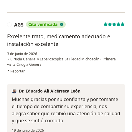
AGS
Cita verificada
A
Excelente trato, medicamento adecuado e
instalación excelente
3 de junio de 2026
•
Cirugía General y Laparoscópica La Piedad Michoacán
•
Primera
visita Cirugía General
en opinión del usuario AGS
•
Reportar
Dr. Eduardo Alí Alcérreca León
Muchas gracias por su confianza y por tomarse
el tiempo de compartir su experiencia, nos
alegra saber que recibió una atención de calidad
y que se sintió cómodo
19 de junio de 2026