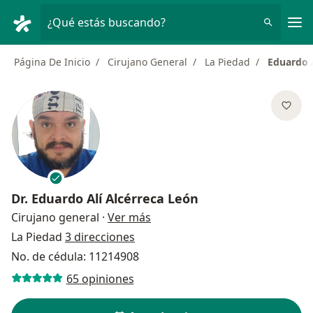
Men
¿Qué estás buscando?
Página De Inicio
Cirujano General
La Piedad
Eduardo A
Dr.
Eduardo Alí Alcérreca León
sobre las especializaciones
Cirujano general
·
Ver más
La Piedad
3 direcciones
No. de cédula: 11214908
65 opiniones