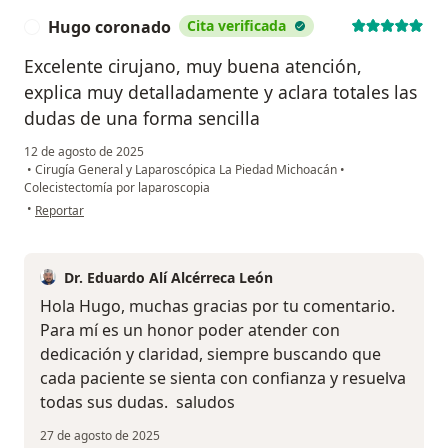
Hugo coronado
Cita verificada
H
Excelente cirujano, muy buena atención,
explica muy detalladamente y aclara totales las
dudas de una forma sencilla
12 de agosto de 2025
•
Cirugía General y Laparoscópica La Piedad Michoacán
•
Colecistectomía por laparoscopia
en opinión del usuario Hugo coronado
•
Reportar
Dr. Eduardo Alí Alcérreca León
Hola Hugo, muchas gracias por tu comentario.
Para mí es un honor poder atender con
dedicación y claridad, siempre buscando que
cada paciente se sienta con confianza y resuelva
todas sus dudas. ‍ saludos
27 de agosto de 2025