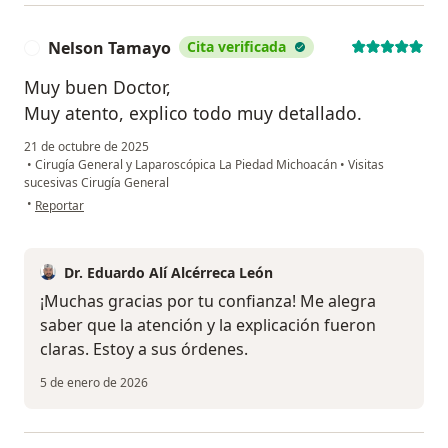
Nelson Tamayo
Cita verificada
N
Muy buen Doctor,
Muy atento, explico todo muy detallado.
21 de octubre de 2025
•
Cirugía General y Laparoscópica La Piedad Michoacán
•
Visitas
sucesivas Cirugía General
en opinión del usuario Nelson Tamayo
•
Reportar
Dr. Eduardo Alí Alcérreca León
¡Muchas gracias por tu confianza! Me alegra
saber que la atención y la explicación fueron
claras. Estoy a sus órdenes.
5 de enero de 2026