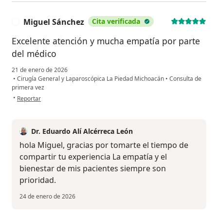
Miguel Sánchez
Cita verificada
M
Excelente atención y mucha empatía por parte
del médico
21 de enero de 2026
•
Cirugía General y Laparoscópica La Piedad Michoacán
•
Consulta de
primera vez
en opinión del usuario Miguel Sánchez
•
Reportar
Dr. Eduardo Alí Alcérreca León
hola Miguel, gracias por tomarte el tiempo de
compartir tu experiencia La empatía y el
bienestar de mis pacientes siempre son
prioridad.
24 de enero de 2026