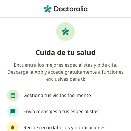
Men
¿Qué estás buscando?
Página De Inicio
Médico General
León
Dora Luz Nun
Cambiar de ciuda
Cuida de tu salud
Encuentra los mejores especialistas y pide cita.
Descarga la App y accede gratuitamente a funciones
exclusivas para ti:
Dra.
Dora Luz Nungaray Carrillo
sobre las especializaciones
Médico general
·
Ver más
Gestiona tus visitas fácilmente
León
1 dirección
No. de cédula: 6824376
Envía mensajes a tus especialistas
30 opiniones
Recibe recordatorios y notificaciones