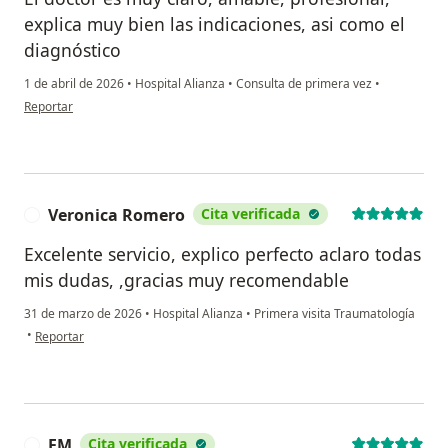
explica muy bien las indicaciones, asi como el
diagnóstico
1 de abril de 2026
•
Hospital Alianza
•
Consulta de primera vez
•
en opinión del usuario C.O.
Reportar
Veronica Romero
Cita verificada
V
Excelente servicio, explico perfecto aclaro todas
mis dudas, ,gracias muy recomendable
31 de marzo de 2026
•
Hospital Alianza
•
Primera visita Traumatología
en opinión del usuario Veronica Romero
•
Reportar
FM
Cita verificada
F