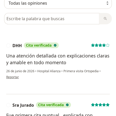
Busca en opiniones
DHH
Cita verificada
D
Una atención detallada con explicaciones claras
y amable en todo momento
26 de junio de 2026
•
Hospital Alianza
•
Primera visita Ortopedia
•
en opinión del usuario DHH
Reportar
Sra Jurado
Cita verificada
S
Fue primera cita puntual , explicada con