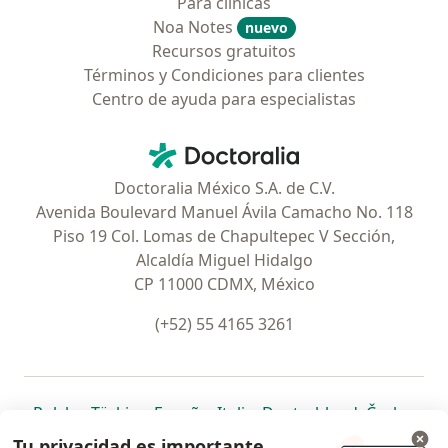
Para clínicas
Noa Notes
nuevo
Recursos gratuitos
Términos y Condiciones para clientes
Centro de ayuda para especialistas
Contacto
Doctoralia - Página de inicio
Doctoralia México S.A. de C.V.
Avenida Boulevard Manuel Ávila Camacho No. 118
Piso 19 Col. Lomas de Chapultepec V Sección,
Alcaldía Miguel Hidalgo
CP 11000 CDMX, México
(+52) 55 4165 3261
se abre en una nueva pestaña
se abre en una nueva pestaña
se abre en una nueva pestaña
se abre en una nueva pes
se abre en 
se a
Polska
,
Türkiye
,
España
,
Italia
,
Deutschland
,
Česko
,
se abre en una nueva pestaña
se abre en una nueva pestaña
se abre en una nueva pestaña
se abre en una nueva p
se abre en 
se abr
Portugal
,
México
,
Chile
,
Brasil
,
Argentina
,
Perú
,
Tu privacidad es importante