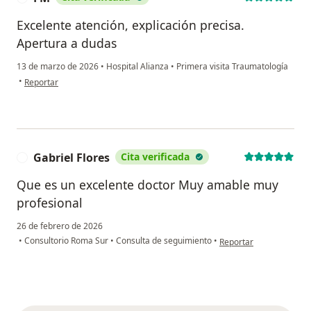
Excelente atención, explicación precisa.
Apertura a dudas
13 de marzo de 2026
•
Hospital Alianza
•
Primera visita Traumatología
en opinión del usuario FM
•
Reportar
Gabriel Flores
Cita verificada
G
Que es un excelente doctor Muy amable muy
profesional
26 de febrero de 2026
en opinión del usuario G
•
Consultorio Roma Sur
•
Consulta de seguimiento
•
Reportar