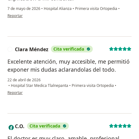
7 de mayo de 2026
•
Hospital Alianza
•
Primera visita Ortopedia
•
en opinión del usuario Lourdes Murillo
Reportar
Clara Méndez
Cita verificada
C
Excelente atención, muy accesible, me permitió
exponer mis dudas aclarandolas del todo.
22 de abril de 2026
•
Hospital Star Medica Tlalnepanta
•
Primera visita Ortopedia
•
en opinión del usuario Clara Méndez
Reportar
C.O.
Cita verificada
C
El doctor es muy claro, amable, profesional,