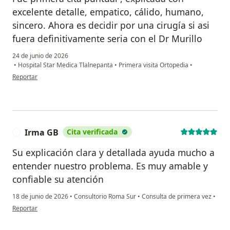
excelente detalle, empatico, cálido, humano,
sincero. Ahora es decidir por una cirugía si asi
fuera definitivamente seria con el Dr Murillo
24 de junio de 2026
•
Hospital Star Medica Tlalnepanta
•
Primera visita Ortopedia
•
en opinión del usuario Sra Jurado
Reportar
Irma GB
Cita verificada
I
Su explicación clara y detallada ayuda mucho a
entender nuestro problema. Es muy amable y
confiable su atención
18 de junio de 2026
•
Consultorio Roma Sur
•
Consulta de primera vez
•
en opinión del usuario Irma GB
Reportar