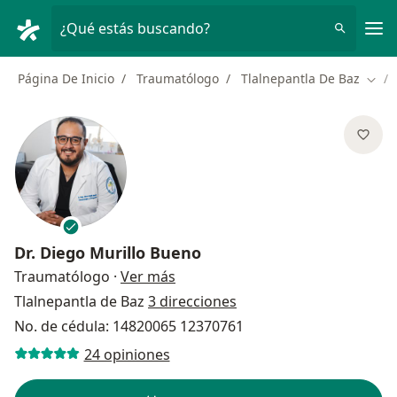
Men
¿Qué estás buscando?
Página De Inicio
Traumatólogo
Tlalnepantla De Baz
Camb
Dr.
Diego Murillo Bueno
sobre las especializaciones
Traumatólogo
·
Ver más
Tlalnepantla de Baz
3 direcciones
No. de cédula: 14820065 12370761
24 opiniones