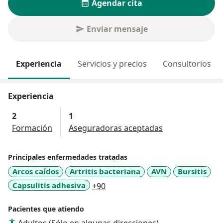
Agendar cita
Enviar mensaje
Experiencia
Servicios y precios
Consultorios
Experiencia
2
1
Formación
Aseguradoras aceptadas
Principales enfermedades tratadas
Arcos caídos
Artritis bacteriana
AVN
Bursitis
a11y_sr_more_diseases
Capsulitis adhesiva
+90
Pacientes que atiendo