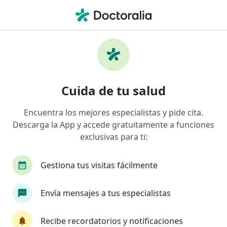
Men
Dermatólogo • El Centenario, Hermosillo, Sonora
Filtros
Seguro
Mapa
Dermatólogos en El Centenario, Hermosillo
Cuida de tu salud
Encuentra los mejores especialistas y pide cita.
Descarga la App y accede gratuitamente a funciones
exclusivas para ti:
Gestiona tus visitas fácilmente
Dra. Alejandra Palma Palacios
Envía mensajes a tus especialistas
Dermatóloga
546 opiniones
Recibe recordatorios y notificaciones