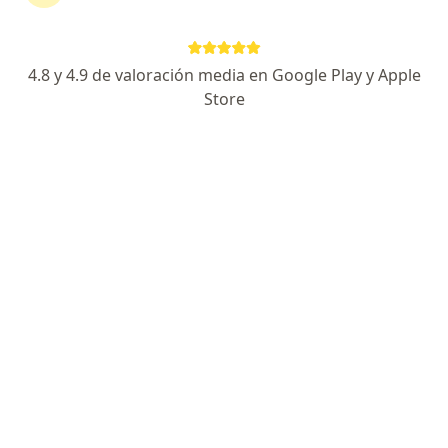
Dirección
En línea
4.8 y 4.9 de valoración media en Google Play y Apple
AVENIDA CENTENARIO NORTE NO. 10, COLONIA CENTENARIO, Hermosillo
•
Mapa
Store
Clinica Maya
Primera visita Dermatología
desde $1,200
Este especialista no ofrece reserva de cita en línea en esta dirección.
Solicita una cita
Dra. Alejandra Zahayde Grijalva Aguilar