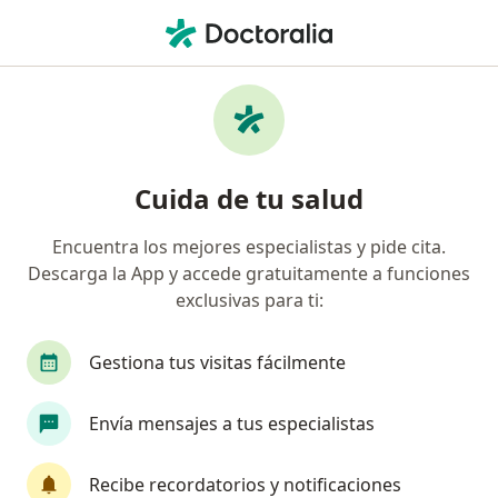
Men
Dermatólogo • Colonia Del Valle Centro, Ciudad de México, CDMX
Filtros
Seguro
Mapa
Dermatólogos en Colonia Del Valle Centro,
Cuida de tu salud
Ciudad de México
Encuentra los mejores especialistas y pide cita.
Descarga la App y accede gratuitamente a funciones
exclusivas para ti:
Gestiona tus visitas fácilmente
Envía mensajes a tus especialistas
Destacado
Dra. Claudia Cázares
Recibe recordatorios y notificaciones
·
Ver más
Dermatóloga