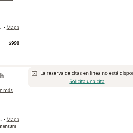
o III,, Querétaro
•
Mapa
$990
La reserva de citas en línea no está dispo
th
Solicita una cita
r más
ilenio III, Santiago de Querétaro
•
Mapa
Momentum