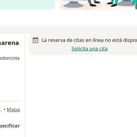
La reserva de citas en línea no está dispo
marena
Solicita una cita
todoncista
, Santiago de Querétaro
•
Mapa
pecificar