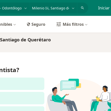
dad, enfermedad o nombre
p. ej. Guadalajara
Iniciar
nibles
Seguro
Más filtros
, Santiago de Querétaro
ntista?