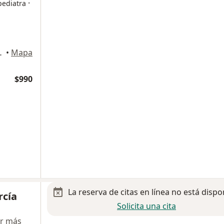
·
pediatra
o III,, Querétaro
•
Mapa
$990
La reserva de citas en línea no está dispo
rcía
Solicita una cita
r más