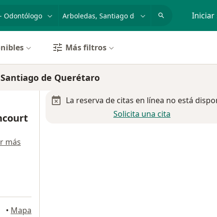
dad, enfermedad o nombre
p. ej. Guadalajara
Iniciar
nibles
Más filtros
, Santiago de Querétaro
La reserva de citas en línea no está dispo
Solicita una cita
ncourt
r más
•
Mapa