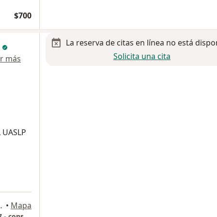
$700
La reserva de citas en línea no está dispo
o
Solicita una cita
r más
L UASLP
a, Queretaro, Querétaro
•
Mapa
Smile Ortodoncia - Hospital Moscatti piso 17 - consultorio 1701 QUERÉTARO