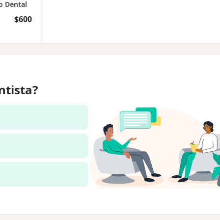
o Dental
$600
ntista?