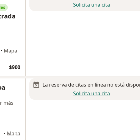
Solicita una cita
les
strada
•
Mapa
$900
La reserva de citas en línea no está dispo
oa
Solicita una cita
r más
 Santiago de Querétaro
•
Mapa