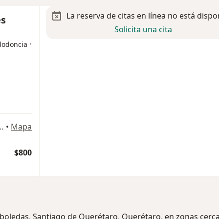
La reserva de citas en línea no está dispo
es
Solicita una cita
·
dodoncia
 Reforma, Santiago de Querétaro
•
Mapa
$800
rboledas, Santiago de Querétaro, Querétaro, en zonas cerc