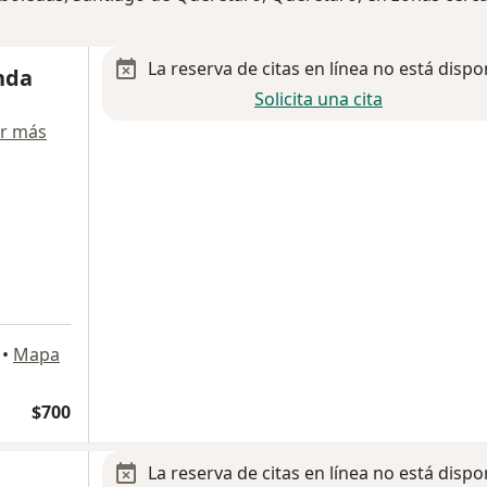
La reserva de citas en línea no está dispo
nda
Solicita una cita
r más
•
Mapa
$700
La reserva de citas en línea no está dispo