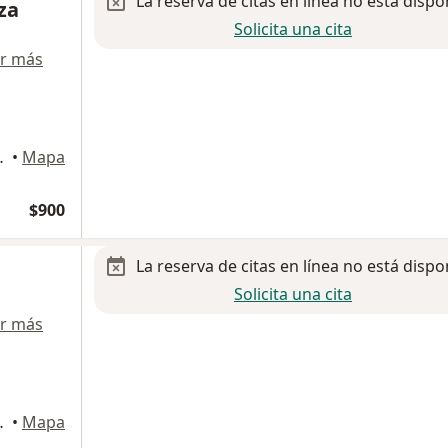
La reserva de citas en línea no está dispo
za
Solicita una cita
r más
304, Querétaro
•
Mapa
$900
La reserva de citas en línea no está dispo
Solicita una cita
r más
o de Querétaro
•
Mapa