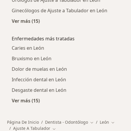
Urólogos de Ajuste a Tabulador en León
Ginecólogos de Ajuste a Tabulador en León
Ver más (15)
Más en esta categoría: Otros especialistas de
Enfermedades más tratadas
Caries en León
Bruxismo en León
Dolor de muelas en León
Infección dental en León
Desgaste dental en León
Ver más (15)
Más en esta categoría: Enfermedades más tr
Página De Inicio
Dentista - Odontólogo
León
Cambiar de ciudad
Cambiar d
Ajuste A Tabulador
Cambiar de ciudad