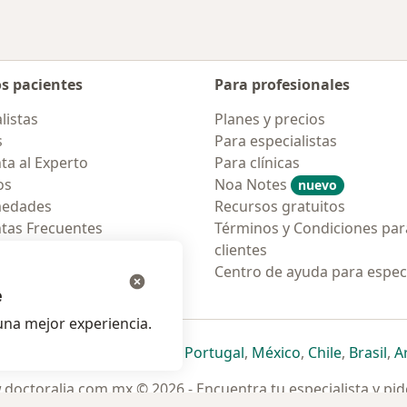
os pacientes
Para profesionales
listas
Planes y precios
s
Para especialistas
ta al Experto
Para clínicas
os
Noa Notes
nuevo
medades
Recursos gratuitos
tas Frecuentes
Términos y Condiciones par
ión para móvil
clientes
ara pacientes
Centro de ayuda para especi
e
na mejor experiencia.
ueva pestaña
en una nueva pestaña
e abre en una nueva pestaña
se abre en una nueva pestaña
se abre en una nueva pestaña
se abre en una nueva pestaña
se abre en una nueva p
se abre en una
se abre e
se
Italia
,
Deutschland
,
Česko
,
Portugal
,
México
,
Chile
,
Brasil
,
A
doctoralia.com.mx © 2026 - Encuentra tu especialista y pide