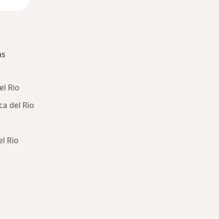
as
el Rio
ca del Rio
l Rio
ría: Enfermedades más tratadas