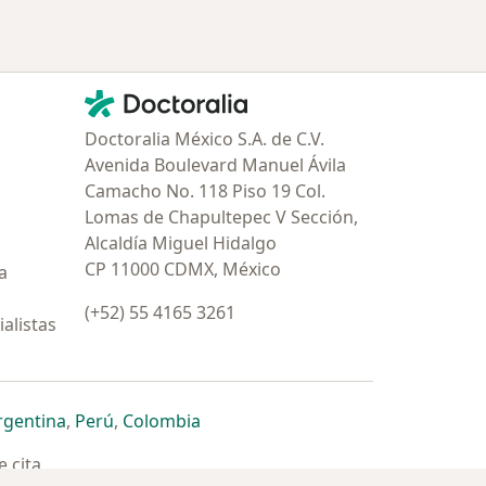
Contacto
Doctoralia - Página de inicio
Doctoralia México S.A. de C.V.
Avenida Boulevard Manuel Ávila
Camacho No. 118 Piso 19 Col.
Lomas de Chapultepec V Sección,
Alcaldía Miguel Hidalgo
CP 11000 CDMX, México
a
(+52) 55 4165 3261
alistas
estaña
 nueva pestaña
n una nueva pestaña
 abre en una nueva pestaña
se abre en una nueva pestaña
se abre en una nueva pestaña
se abre en una nueva pestaña
rgentina
,
Perú
,
Colombia
 cita