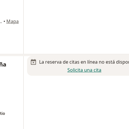
o de Mayo Nte., Boca del Rio
•
Mapa
La reserva de citas en línea no está dispo
iña
Solicita una cita
Rio