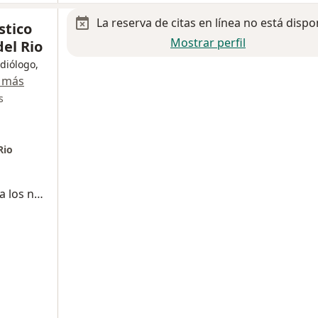
La reserva de citas en línea no está dispo
stico
Mostrar perfil
del Rio
diólogo,
 más
s
Rio
Fluor de niños, selladores de fisuras para los niños