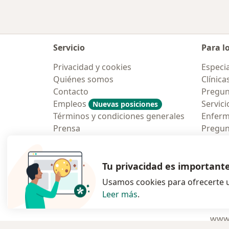
Servicio
Para l
Privacidad y cookies
Especia
Quiénes somos
Clínica
Contacto
Pregun
Empleos
Servici
Nuevas posiciones
Términos y condiciones generales
Enfer
Prensa
Pregun
Aplicac
Blog p
Tu privacidad es important
Usamos cookies para ofrecerte u
Leer más
.
se abre en una n
se abre 
s
Polska
,
Türkiye
,
España
,
www.