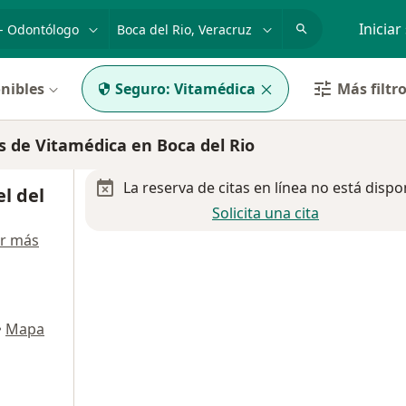
dad, enfermedad o nombre
p. ej. Guadalajara
Iniciar
nibles
Seguro:
Vitamédica
Más filtr
 de Vitamédica en Boca del Rio
La reserva de citas en línea no está dispo
l del
Solicita una cita
r más
•
Mapa