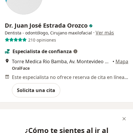
Dr. Juan José Estrada Orozco
·
Ver más
Dentista - odontólogo, Cirujano maxilofacial
210 opiniones
Especialista de confianza
Torre Medica Rio Bamba, Av. Montevideo No. 303-Int. 408, Lindavista Sur, Gustavo A. Madero, 07300 Ciudad de México, CDMX, Gustavo A Madero
•
Mapa
OralFace
Este especialista no ofrece reserva de cita en línea en esta dirección.
Solicita una cita
¿Cómo te sientes al ir al