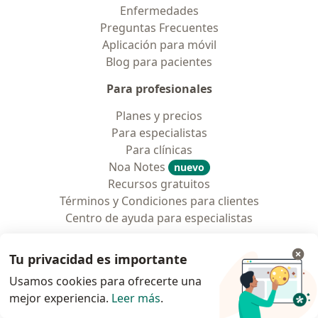
Enfermedades
Preguntas Frecuentes
Aplicación para móvil
Blog para pacientes
Para profesionales
Planes y precios
Para especialistas
Para clínicas
Noa Notes
nuevo
Recursos gratuitos
Términos y Condiciones para clientes
Centro de ayuda para especialistas
Contacto
Doctoralia - Página de inicio
Tu privacidad es importante
Usamos cookies para ofrecerte una
Doctoralia México S.A. de C.V.
mejor experiencia.
Leer más
.
Avenida Boulevard Manuel Ávila Camacho No. 118
Piso 19 Col. Lomas de Chapultepec V Sección,