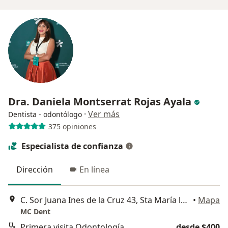
Dra. Daniela Montserrat Rojas Ayala
·
Ver más
Dentista - odontólogo
375 opiniones
Especialista de confianza
Dirección
En línea
C. Sor Juana Ines de la Cruz 43, Sta María la Ribera, Cuauhtémoc, 06400 Ciudad de México, CDMX, Cuauhtémoc
•
Mapa
MC Dent
Primera visita Odontología
desde $400