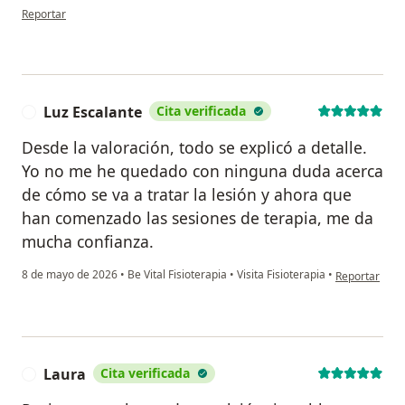
en opinión del usuario Gricelda Casillas
Reportar
Luz Escalante
Cita verificada
L
Desde la valoración, todo se explicó a detalle.
Yo no me he quedado con ninguna duda acerca
de cómo se va a tratar la lesión y ahora que
han comenzado las sesiones de terapia, me da
mucha confianza.
en opinión de
8 de mayo de 2026
•
Be Vital Fisioterapia
•
Visita Fisioterapia
•
Reportar
Laura
Cita verificada
L