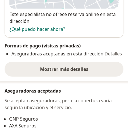
se abre en una nueva pestañ
Disponibilidad
Este especialista no ofrece reserva online en esta
dirección
¿Qué puedo hacer ahora?
Formas de pago (visitas privadas)
Aseguradoras aceptadas en esta dirección
Detalles
Mostrar más detalles
sobre la dirección
Aseguradoras aceptadas
Se aceptan aseguradoras, pero la cobertura varía
según la ubicación y el servicio.
GNP Seguros
AXA Seguros