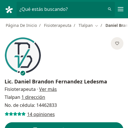
Men
¿Qué estás buscando?
Página De Inicio
Fisioterapeuta
Tlalpan
Daniel Bra
Cambiar de ciud
Lic.
Daniel Brandon Fernandez Ledesma
sobre las especializaciones
Fisioterapeuta
·
Ver más
Tlalpan
1 dirección
No. de cédula: 14462833
14 opiniones