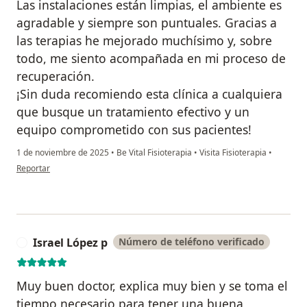
Las instalaciones están limpias, el ambiente es
agradable y siempre son puntuales. Gracias a
las terapias he mejorado muchísimo y, sobre
todo, me siento acompañada en mi proceso de
recuperación.
¡Sin duda recomiendo esta clínica a cualquiera
que busque un tratamiento efectivo y un
equipo comprometido con sus pacientes!
1 de noviembre de 2025
•
Be Vital Fisioterapia
•
Visita Fisioterapia
•
en opinión del usuario Desiree L. Fragoso
Reportar
Israel López p
Número de teléfono verificado
I
Muy buen doctor, explica muy bien y se toma el
tiempo necesario para tener una buena