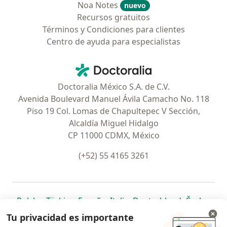
Noa Notes
nuevo
Recursos gratuitos
Términos y Condiciones para clientes
Centro de ayuda para especialistas
Contacto
Doctoralia - Página de inicio
Doctoralia México S.A. de C.V.
Avenida Boulevard Manuel Ávila Camacho No. 118
Piso 19 Col. Lomas de Chapultepec V Sección,
Alcaldía Miguel Hidalgo
CP 11000 CDMX, México
(+52) 55 4165 3261
se abre en una nueva pestaña
se abre en una nueva pestaña
se abre en una nueva pestaña
se abre en una nueva pes
se abre en 
se a
Polska
,
Türkiye
,
España
,
Italia
,
Deutschland
,
Česko
,
se abre en una nueva pestaña
se abre en una nueva pestaña
se abre en una nueva pestaña
se abre en una nueva p
se abre en 
se abr
Portugal
,
México
,
Chile
,
Brasil
,
Argentina
,
Perú
,
Tu privacidad es importante
se abre en una nueva pe
Colombia