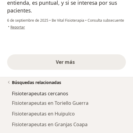
entienda, es puntual, y si se interesa por sus
pacientes.
6 de septiembre de 2025
•
Be Vital Fisioterapia
•
Consulta subsecuente
en opinión del usuario Marco Antonio Manchola Montero
•
Reportar
Ver más
opiniones anteriores
Búsquedas relacionadas
Fisioterapeutas cercanos
Fisioterapeutas en Toriello Guerra
Fisioterapeutas en Huipulco
Fisioterapeutas en Granjas Coapa