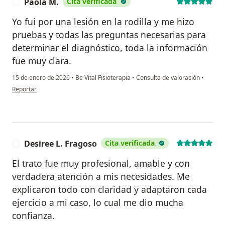
Paola M.
Cita verificada
P
Yo fui por una lesión en la rodilla y me hizo
pruebas y todas las preguntas necesarias para
determinar el diagnóstico, toda la información
fue muy clara.
15 de enero de 2026
•
Be Vital Fisioterapia
•
Consulta de valoración
•
en opinión del usuario Paola M.
Reportar
Desiree L. Fragoso
Cita verificada
D
El trato fue muy profesional, amable y con
verdadera atención a mis necesidades. Me
explicaron todo con claridad y adaptaron cada
ejercicio a mi caso, lo cual me dio mucha
confianza.