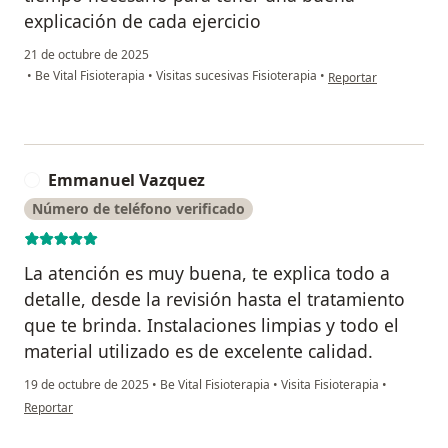
explicación de cada ejercicio
21 de octubre de 2025
en opinión del usuari
•
Be Vital Fisioterapia
•
Visitas sucesivas Fisioterapia
•
Reportar
Emmanuel Vazquez
E
Número de teléfono verificado
La atención es muy buena, te explica todo a
detalle, desde la revisión hasta el tratamiento
que te brinda. Instalaciones limpias y todo el
material utilizado es de excelente calidad.
19 de octubre de 2025
•
Be Vital Fisioterapia
•
Visita Fisioterapia
•
en opinión del usuario Emmanuel Vazquez
Reportar