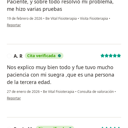
Paciente, y sobre todo resolvió mi problema,
me hizo varias pruebas
19 de febrero de 2026
•
Be Vital Fisioterapia
•
Visita Fisioterapia
•
en opinión del usuario Laura
Reportar
A. R
Cita verificada
A
Nos explico muy bien todo y fue tuvo mucho
paciencia con mi suegra ,que es una persona
de la tercera edad.
27 de enero de 2026
•
Be Vital Fisioterapia
•
Consulta de valoración
•
en opinión del usuario A. R
Reportar