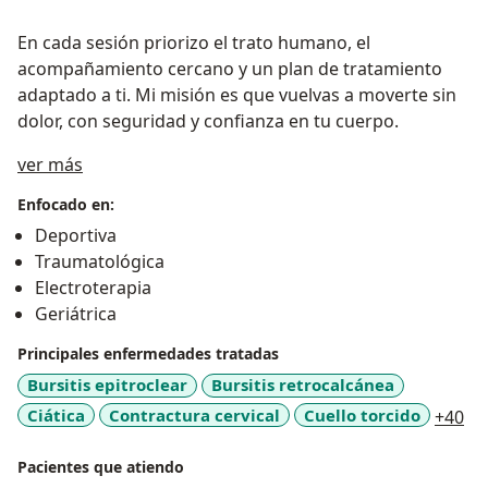
En cada sesión priorizo el trato humano, el
acompañamiento cercano y un plan de tratamiento
adaptado a ti. Mi misión es que vuelvas a moverte sin
dolor, con seguridad y confianza en tu cuerpo.
Sobre mí
ver más
Enfocado en:
Deportiva
Traumatológica
Electroterapia
Geriátrica
Principales enfermedades tratadas
Bursitis epitroclear
Bursitis retrocalcánea
a1
Ciática
Contractura cervical
Cuello torcido
+40
Pacientes que atiendo