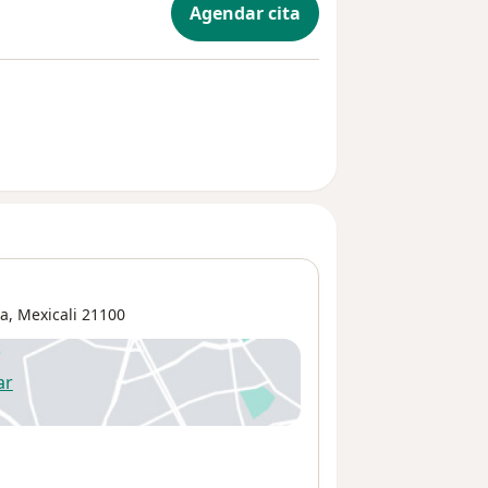
Agendar cita
ra
,
Mexicali
21100
ar
 abre en una nueva pestaña