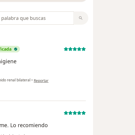
opiniones
ficada
higiene
en opinión del usuario Jose adrian Martinez lopez
ido renal bilateral
•
Reportar
o me. Lo recomiendo
en opinión del usuario Meli