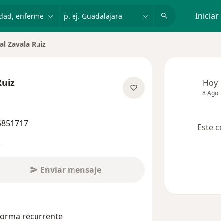
dad, enfermedad o nombre
p. ej. Guadalajara
Iniciar
al Zavala Ruiz
Ruiz
Hoy
8 Ago
e las especializaciones
 5851717
Este c
s
Enviar mensaje
 forma recurrente