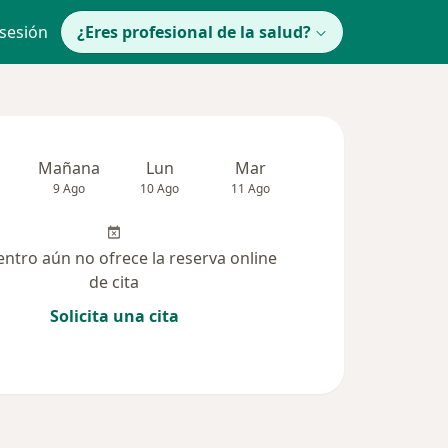
 sesión
¿Eres profesional de la salud?
Mañana
Lun
Mar
Mié
Jue
9 Ago
10 Ago
11 Ago
12 Ago
13 Ag
entro aún no ofrece la reserva online
de cita
Solicita una cita