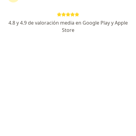
Avenida Xcaret Sm 36 Mz 2, Cancun
•
Mapa
CIAMED
4.8 y 4.9 de valoración media en Google Play y Apple
Primera visita Traumatología
$800
Store
Mostrar más servicios
Dr. Francisco Miguel
Arredondo Cordova
Traumatólogo
Ningún profesional de este centro tiene citas disponibles
Mostrar perfil