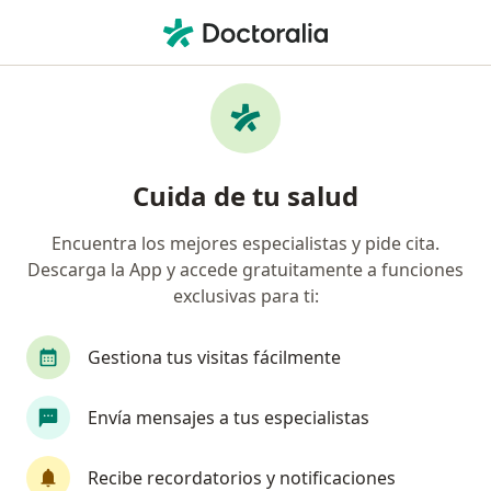
Men
Traumatología • Cancun, Quintana Roo
Filtros
• 1
Seguro
Mapa
Centros médicos de Traumatología en
Cuida de tu salud
Cancun
Encuentra los mejores especialistas y pide cita.
Descarga la App y accede gratuitamente a funciones
exclusivas para ti:
Gestiona tus visitas fácilmente
Envía mensajes a tus especialistas
CIAMED
·
Ver más
Traumatólogo, Angiólogo, Audiólogo
Recibe recordatorios y notificaciones
179 opiniones