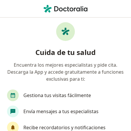
Men
Psiquiatría • San Andres Cholula, Puebla
Filtros
• 1
Seguro
Mapa
Centros médicos de Psiquiatría en San
Cuida de tu salud
Andres Cholula
Encuentra los mejores especialistas y pide cita.
Descarga la App y accede gratuitamente a funciones
exclusivas para ti:
Gestiona tus visitas fácilmente
Envía mensajes a tus especialistas
CANI Centro de Atención Neurológica
Integral
Recibe recordatorios y notificaciones
·
Ver más
Psiquiatra, Alergólogo, Cardiólogo pediátrico