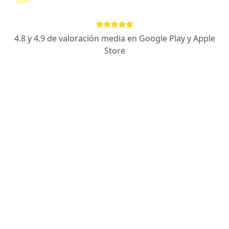
Juan Cuamatzi 901, Apizaco
•
Mapa
CANI Centro de Atención Neurológica Integral
4.8 y 4.9 de valoración media en Google Play y Apple
Ningún profesional de este centro tiene citas disponibles
Store
Mostrar perfil
MVS Clínica de Psicología Integral
Psiquiatra
Cuauhtémoc 601 (local 6), Apizaco
•
Mapa
MVS Clínica de Psicología Integral