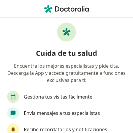
Men
Psiquiatría • Apizaco, Tlaxcala
Filtros
• 1
Seguro
Mapa
Centros médicos de Psiquiatría en Apizaco
Cuida de tu salud
Encuentra los mejores especialistas y pide cita.
Descarga la App y accede gratuitamente a funciones
exclusivas para ti:
Gestiona tus visitas fácilmente
CANI Centro de Atención Neurológica
Envía mensajes a tus especialistas
Integral
·
Ver más
Psiquiatra, Alergólogo, Cardiólogo pediátrico
Recibe recordatorios y notificaciones
886 opiniones