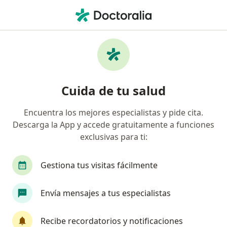
Men
Psicopedagogía • Tijuana, Baja California
Filtros
• 1
Mapa
Centros médicos de Psicopedagogía en
Cuida de tu salud
Tijuana
Encuentra los mejores especialistas y pide cita.
Descarga la App y accede gratuitamente a funciones
exclusivas para ti:
Gestiona tus visitas fácilmente
Envía mensajes a tus especialistas
Pago en línea
Pagos a meses disponibles
FLORESSER - Centro de Bienestar Integral
Recibe recordatorios y notificaciones