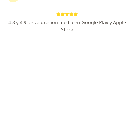
·
Ver más
Psicopedagogo, Nutricionista, Nutriólogo clínico
315 opiniones
4.8 y 4.9 de valoración media en Google Play y Apple
Dirección 1
Dirección 2
Dirección 3
Store
Av. Santa María 2767-F, Calete, Tijuana
•
Mapa
FLORESSER - Centro de Bienestar Integral
Ningún profesional de este centro tiene citas disponibles
Mostrar perfil