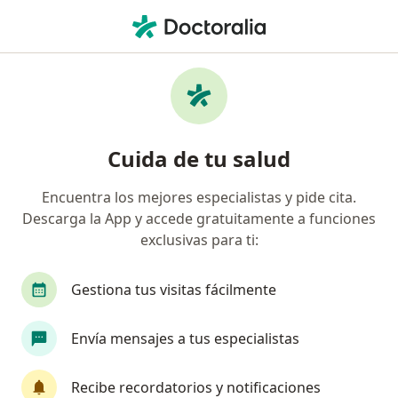
Men
Obesidad Y Delgadez • General Escobedo, Nuevo Léon
Filtros
• 1
Seguro
Mapa
Centros médicos de Obesidad y Delgadez en
Cuida de tu salud
General Escobedo
Encuentra los mejores especialistas y pide cita.
Descarga la App y accede gratuitamente a funciones
exclusivas para ti:
Gestiona tus visitas fácilmente
Envía mensajes a tus especialistas
Centro Medico Hospitaria
Especialista en obesidad y delgadez, Alergólogo,
Recibe recordatorios y notificaciones
·
Ver más
Anestesiólogo