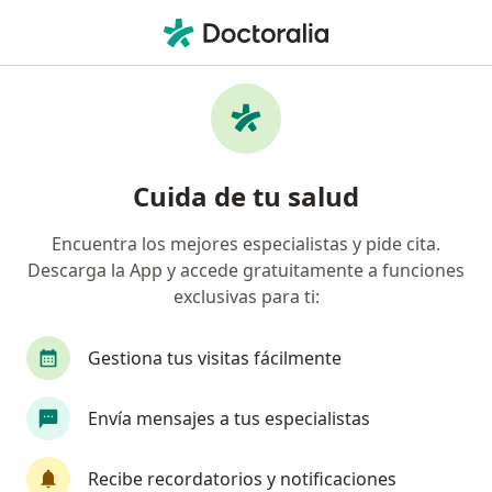
Men
Ginecología Y Obstetricia • San Pedro Garza Garcia, Nuevo Léon
Filtros
• 1
Seguro
Mapa
Centros médicos de Ginecología y
Cuida de tu salud
Obstetricia en San Pedro Garza Garcia
Encuentra los mejores especialistas y pide cita.
Descarga la App y accede gratuitamente a funciones
exclusivas para ti:
Gestiona tus visitas fácilmente
Envía mensajes a tus especialistas
Clínica CERYA | Especialidades Médicas
·
Ver más
Ginecólogo, Alergólogo, Anestesiólogo
Recibe recordatorios y notificaciones
9713 opiniones