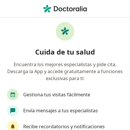
Men
Gastroenterología • Acapulco, Guerrero
Filtros
• 1
Seguro
Mapa
Centros médicos de Gastroenterología en
Cuida de tu salud
Acapulco
Encuentra los mejores especialistas y pide cita.
Descarga la App y accede gratuitamente a funciones
exclusivas para ti:
Gestiona tus visitas fácilmente
Envía mensajes a tus especialistas
Hospital Magallanes
·
Ver
Gastroenterólogo, Cirujano general, Médico general
Recibe recordatorios y notificaciones
más