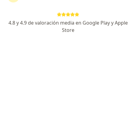
Wilfrido Masieu No. 2 307, Acapulco
•
Mapa
Hospital Magallanes
4.8 y 4.9 de valoración media en Google Play y Apple
Ningún profesional de este centro tiene citas disponibles
Store
Mostrar perfil
Hospital Farallón
·
Ver más
Gastroenterólogo, Anestesiólogo, Cardiólogo
844 opiniones
Av. Farallón 1 (Lote. 47), Acapulco
•
Mapa