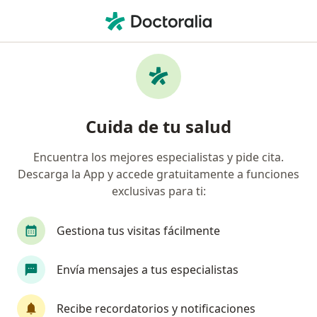
Men
Endocrinología Pediátrica • Coyoacán, CDMX
Filtros
• 1
Seguro
Mapa
Centros médicos de Endocrinología
Cuida de tu salud
pediátrica en Coyoacán
Encuentra los mejores especialistas y pide cita.
Descarga la App y accede gratuitamente a funciones
exclusivas para ti:
Gestiona tus visitas fácilmente
Envía mensajes a tus especialistas
Médica Taxqueña
·
Ver más
Endocrinólogo pediátrico, Angiólogo, Audiólogo
Recibe recordatorios y notificaciones
608 opiniones