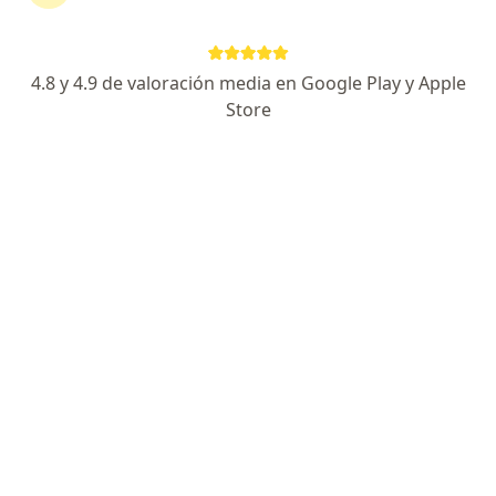
Av. Ejido Santa Isabel Tola, esquina Calle D, Manzana I, Coyoacán
•
Mapa
Médica Taxqueña
4.8 y 4.9 de valoración media en Google Play y Apple
Primera visita Endocrinología Pediátrica
desde $1,150
Store
Ningún profesional de este centro tiene citas disponibles
Mostrar perfil
Centro de Especialidades Médicas ( CEM )
·
Ver
Endocrinólogo pediátrico, Alergólogo, Anatomopatólogo