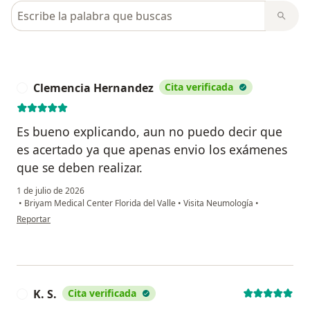
Busca en opiniones
Clemencia Hernandez
Cita verificada
C
Es bueno explicando, aun no puedo decir que
es acertado ya que apenas envio los exámenes
que se deben realizar.
1 de julio de 2026
•
Briyam Medical Center Florida del Valle
•
Visita Neumología
•
en opinión del usuario Clemencia Hernandez
Reportar
K. S.
Cita verificada
K