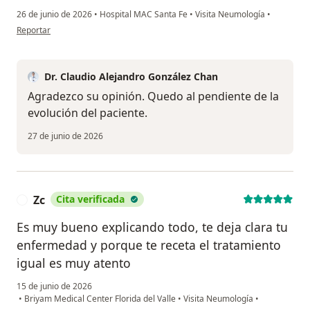
26 de junio de 2026
•
Hospital MAC Santa Fe
•
Visita Neumología
•
en opinión del usuario Azucena Castañeda
Reportar
Dr. Claudio Alejandro González Chan
Agradezco su opinión. Quedo al pendiente de la
evolución del paciente.
27 de junio de 2026
Zc
Cita verificada
Z
Es muy bueno explicando todo, te deja clara tu
enfermedad y porque te receta el tratamiento
igual es muy atento
15 de junio de 2026
•
Briyam Medical Center Florida del Valle
•
Visita Neumología
•