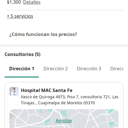
$1,300
Detalles
+ 5 servicios
¿Cómo funcionan los precios?
Consultorios (5)
Dirección 1
Dirección 2
Dirección 3
Direcció
Hospital MAC Santa Fe
Vasco de Quiroga 4973,
Piso 7, consultorio 721,
Las
Tinajas
,
Cuajimalpa de Morelos
05370
Ampliar
se abre en una nueva pestañ