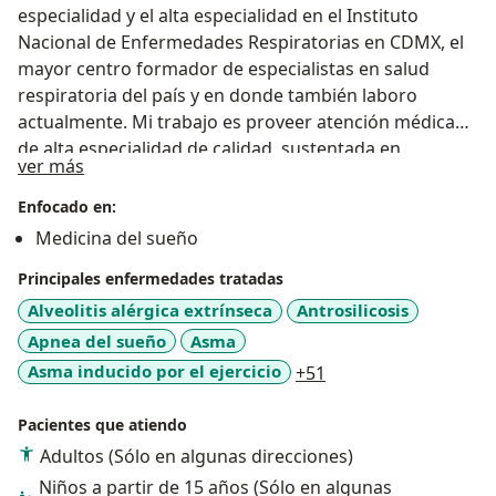
especialidad y el alta especialidad en el Instituto
Nacional de Enfermedades Respiratorias en CDMX, el
mayor centro formador de especialistas en salud
respiratoria del país y en donde también laboro
actualmente. Mi trabajo es proveer atención médica
de alta especialidad de calidad, sustentada en
Sobre mí
ver más
evidencia científica, con énfasis en la valoración y
tratamiento integral del paciente tanto en problemas
Enfocado en:
respiratorios como del dormir. Cuento con doble
Medicina del sueño
certificación de Neumología y Medicina del Sueño por
Principales enfermedades tratadas
el Consejo Nacional de Neumología AC. Miembro
activo de la Sociedad Mexicana de Neumología y
Alveolitis alérgica extrínseca
Antrosilicosis
Cirugía de Tórax (SMNyCT).
Apnea del sueño
Asma
a11y_sr_more_disea
Asma inducido por el ejercicio
+51
Pacientes que atiendo
Adultos (Sólo en algunas direcciones)
Niños a partir de 15 años (Sólo en algunas