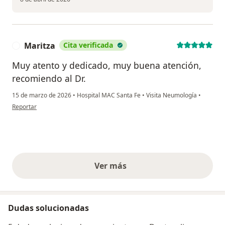
Maritza
Cita verificada
M
Muy atento y dedicado, muy buena atención,
recomiendo al Dr.
15 de marzo de 2026
•
Hospital MAC Santa Fe
•
Visita Neumología
•
en opinión del usuario Maritza
Reportar
Ver más
opiniones anteriores
Dudas solucionadas