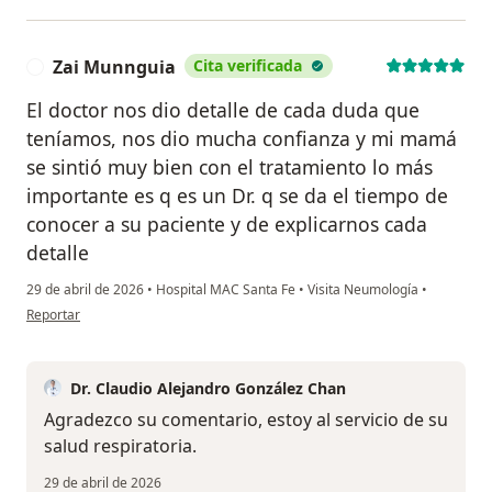
Zai Munnguia
Cita verificada
Z
El doctor nos dio detalle de cada duda que
teníamos, nos dio mucha confianza y mi mamá
se sintió muy bien con el tratamiento lo más
importante es q es un Dr. q se da el tiempo de
conocer a su paciente y de explicarnos cada
detalle
29 de abril de 2026
•
Hospital MAC Santa Fe
•
Visita Neumología
•
en opinión del usuario Zai Munnguia
Reportar
Dr. Claudio Alejandro González Chan
Agradezco su comentario, estoy al servicio de su
salud respiratoria.
29 de abril de 2026