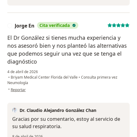
Jorge En
Cita verificada
J
El Dr González si tienes mucha experiencia y
nos asesoró bien y nos planteó las alternativas
que podemos seguir una vez que se tenga el
diagnóstico
4 de abril de 2026
•
Briyam Medical Center Florida del Valle
•
Consulta primera vez
Neumología
en opinión del usuario Jorge En
•
Reportar
Dr. Claudio Alejandro González Chan
Gracias por su comentario, estoy al servicio de
su salud respiratoria.
8 de abril de 2026