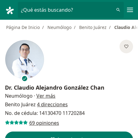
Men
¿Qué estás buscando?
Página De Inicio
Neumólogo
Benito Juárez
Claudio Al
Dr.
Claudio Alejandro González Chan
sobre las especializaciones
Neumólogo
·
Ver más
Benito Juárez
4 direcciones
No. de cédula: 14130470 11720284
69 opiniones