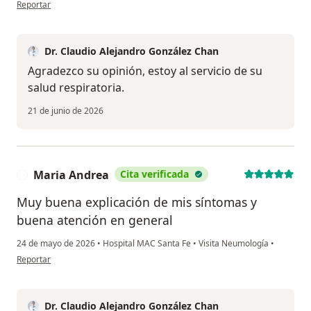
en opinión del usuario Zc
Reportar
Dr. Claudio Alejandro González Chan
Agradezco su opinión, estoy al servicio de su
salud respiratoria.
21 de junio de 2026
Maria Andrea
Cita verificada
M
Muy buena explicación de mis síntomas y
buena atención en general
24 de mayo de 2026
•
Hospital MAC Santa Fe
•
Visita Neumología
•
en opinión del usuario Maria Andrea
Reportar
Dr. Claudio Alejandro González Chan