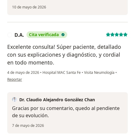
10 de mayo de 2026
D.A.
Cita verificada
D
Excelente consulta! Súper paciente, detallado
con sus explicaciones y diagnóstico, y cordial
en todo momento.
4 de mayo de 2026
•
Hospital MAC Santa Fe
•
Visita Neumología
•
en opinión del usuario D.A.
Reportar
Dr. Claudio Alejandro González Chan
Gracias por su comentario, quedo al pendiente
de su evolución.
7 de mayo de 2026