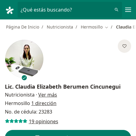
Men
¿Qué estás buscando?
Página De Inicio
Nutricionista
Hermosillo
Claudia 
Cambiar de ci
Lic.
Claudia Elizabeth Berumen Cincunegui
sobre las especializaciones
Nutricionista
·
Ver más
Hermosillo
1 dirección
No. de cédula: 23283
19 opiniones