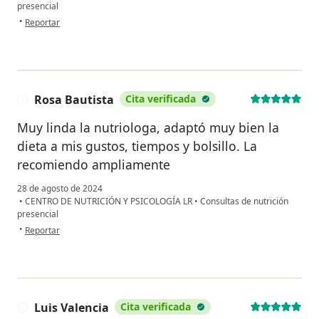
presencial
en opinión del usuario Estefany
•
Reportar
Rosa Bautista
Cita verificada
R
Muy linda la nutriologa, adaptó muy bien la
dieta a mis gustos, tiempos y bolsillo. La
recomiendo ampliamente
28 de agosto de 2024
•
CENTRO DE NUTRICIÓN Y PSICOLOGÍA LR
•
Consultas de nutrición
presencial
en opinión del usuario Rosa Bautista
•
Reportar
Luis Valencia
Cita verificada
L