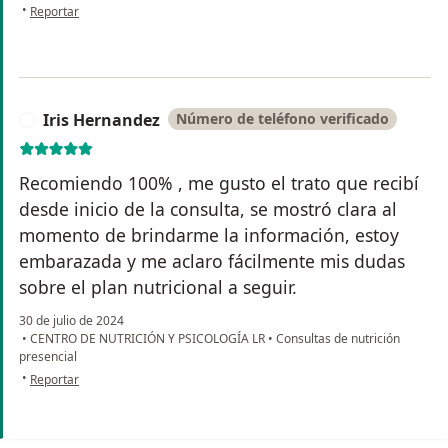
en opinión del usuario Ale~
•
Reportar
Iris Hernandez
Número de teléfono verificado
I
Recomiendo 100% , me gusto el trato que recibí
desde inicio de la consulta, se mostró clara al
momento de brindarme la información, estoy
embarazada y me aclaro fácilmente mis dudas
sobre el plan nutricional a seguir.
30 de julio de 2024
•
CENTRO DE NUTRICIÓN Y PSICOLOGÍA LR
•
Consultas de nutrición
presencial
en opinión del usuario Iris Hernandez
•
Reportar