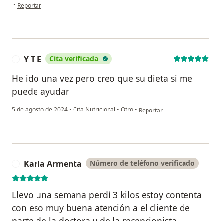
en opinión del usuario MARIA ELENA
•
Reportar
Y T E
Cita verificada
Y
He ido una vez pero creo que su dieta si me
puede ayudar
en opinión del usuario Y T E
5 de agosto de 2024
•
Cita Nutricional
•
Otro
•
Reportar
Karla Armenta
Número de teléfono verificado
K
Llevo una semana perdí 3 kilos estoy contenta
con eso muy buena atención a el cliente de
parte de la doctora y de la recepcionista