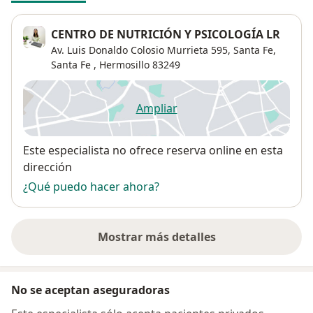
CENTRO DE NUTRICIÓN Y PSICOLOGÍA LR
Av. Luis Donaldo Colosio Murrieta 595, Santa Fe,
Santa Fe
,
Hermosillo
83249
Ampliar
se abre en una nueva pestañ
Disponibilidad
Este especialista no ofrece reserva online en esta
dirección
¿Qué puedo hacer ahora?
Mostrar más detalles
sobre la dirección
No se aceptan aseguradoras