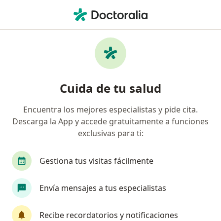
Men
Cirujano Oncólogo • Cuautitlan Izcalli, México
Filtros
Seguro
Mapa
Cirujanos oncólogos en Cuautitlan Izcalli
Cuida de tu salud
Encuentra los mejores especialistas y pide cita.
Descarga la App y accede gratuitamente a funciones
exclusivas para ti:
Gestiona tus visitas fácilmente
Dr. Jesus Christhoper Flores Rivera
Envía mensajes a tus especialistas
·
Ver más
Cirujano oncólogo, Cirujano general
21 opiniones
Recibe recordatorios y notificaciones