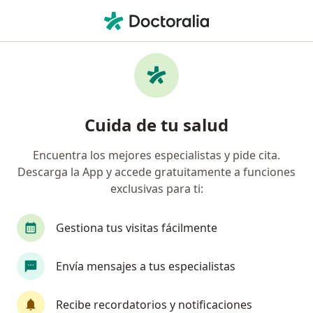
Men
Cirujano Maxilofacial • Juriquilla, Querétaro
Filtros
Seguro:
Plan Seguro
Cirujanos maxilofaciales recomendados de
Cuida de tu salud
Plan Seguro en Juriquilla
Encuentra los mejores especialistas y pide cita.
Descarga la App y accede gratuitamente a funciones
exclusivas para ti:
Gestiona tus visitas fácilmente
Envía mensajes a tus especialistas
Dr. Alejandro Ricardo Sánchez Amador
Cirujano maxilofacial
Recibe recordatorios y notificaciones
224 opiniones