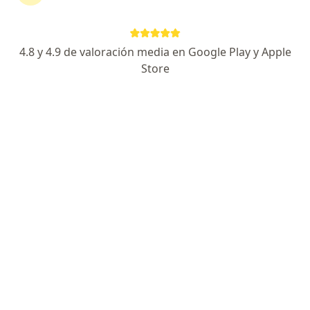
13 opiniones
Minima invasion (Vesicula, hernia apendice),cuello
4.8 y 4.9 de valoración media en Google Play y Apple
Cirujano certificado por el CMCG
Store
Transparencia, trato digno, confidencialidad
Dirección 1
Dirección 2
Avenida Paseo Tabasco 1114, Villahermosa
•
Mapa
Consultorio 404, Hospital AIR
Acepta GNP Seguros
Consulta de urgencia o nocturna
Este especialista no ofrece reserva de cita en línea en esta dirección.
Solicita una cita