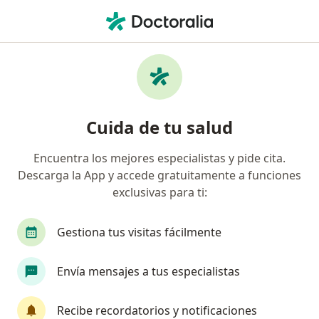
Men
Cirujano General • Villahermosa, Tabasco
Filtros
Seguro:
GNP Seguros
Cirujanos generales recomendados de GNP
Cuida de tu salud
Seguros en Villahermosa
Encuentra los mejores especialistas y pide cita.
Descarga la App y accede gratuitamente a funciones
exclusivas para ti:
Gestiona tus visitas fácilmente
Envía mensajes a tus especialistas
Destacado
Dr. Isaias Garcia Hernandez
Recibe recordatorios y notificaciones
·
Ver más
Cirujano general