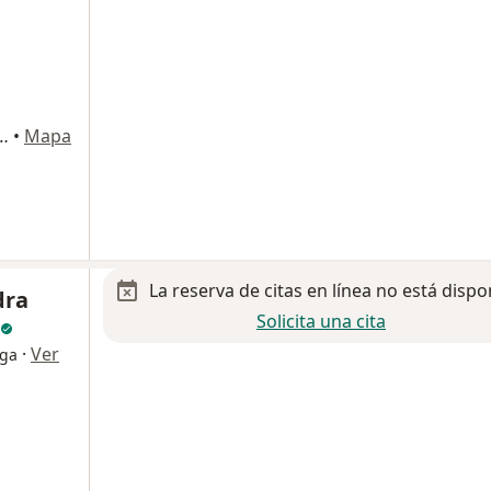
100, San Nicolás de los Garza
•
Mapa
La reserva de citas en línea no está dispo
dra
Solicita una cita
·
Ver
oga