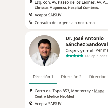
Esq. con, Av. Paseo de los Leones, Av. Valle de Cumbres 8001, Mon
Christus Muguerza, Hospital Cumbres.
Acepta SAISUV
Consulta de urgencia o nocturna
Dr. José Antonio
Sánchez Sandova
·
Ver m
Cirujano general
143 opiniones
Dirección 1
Dirección 2
Dirección 
Cerro del Topo 853, Monterrey
•
Mapa
Centro Medico NeoMed
Acepta SAISUV