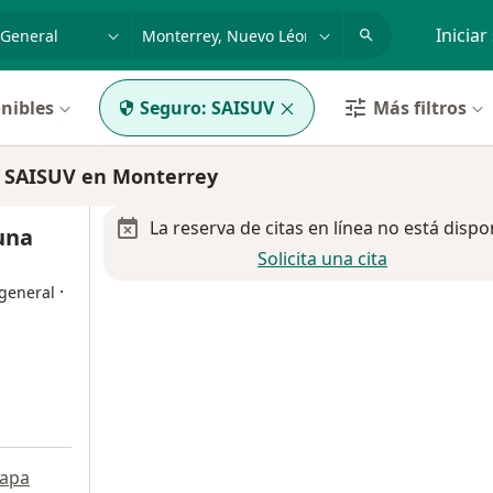
dad, enfermedad o nombre
p. ej. Guadalajara
Iniciar
nibles
Seguro:
SAISUV
Más filtros
e SAISUV en Monterrey
La reserva de citas en línea no está dispo
Luna
Solicita una cita
·
 general
apa