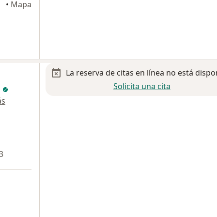
terrey
•
Mapa
La reserva de citas en línea no está dispo
Solicita una cita
l
ás
3