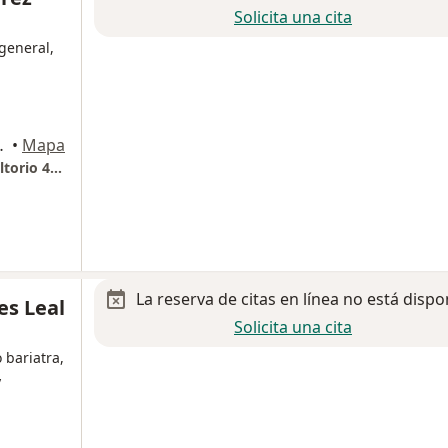
Solicita una cita
general,
, Monterrey, Monterrey
•
Mapa
Christus Muguerza Hospital Conchita Consultorio 401
La reserva de citas en línea no está dispo
es Leal
Solicita una cita
 bariatra,
y