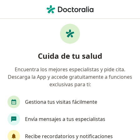
Men
Cirujano General • El Sifón, Iztapalapa, CDMX
Filtros
Seguro
Mapa
Cirujanos generales en El Sifón, Iztapalapa
Cuida de tu salud
Encuentra los mejores especialistas y pide cita.
Descarga la App y accede gratuitamente a funciones
exclusivas para ti:
Gestiona tus visitas fácilmente
Pago en línea
Envía mensajes a tus especialistas
Dr. Alan Mondragon Lopez
·
Ver más
Cirujano general, Cirujano oncólogo
Recibe recordatorios y notificaciones
78 opiniones