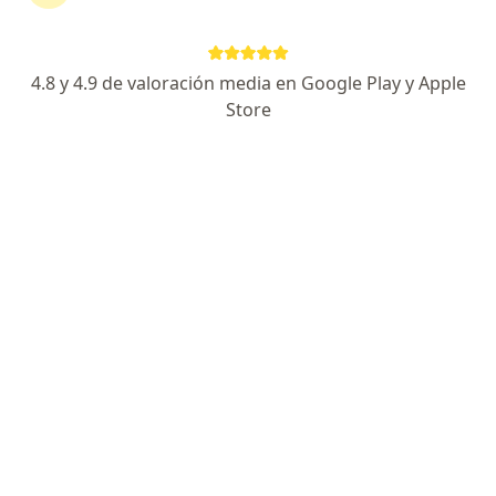
Dirección
En línea
4.8 y 4.9 de valoración media en Google Play y Apple
Store
Calzada de la Viga 1174, Ciudad de México
•
Mapa
Hospital MAC La Viga . Consultorio 724
Consulta de urgencia o nocturna
$800
Este especialista no ofrece reserva de cita en línea en esta dirección.
Solicita una cita