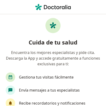
Men
Cirujano General • Ciudad Valles, San Luis Potosí
Filtros
Seguro
Mapa
Cirujanos generales en Ciudad Valles
Cuida de tu salud
Encuentra los mejores especialistas y pide cita.
Descarga la App y accede gratuitamente a funciones
exclusivas para ti:
Gestiona tus visitas fácilmente
Dr. Luis Antonio Puch Cetina
Envía mensajes a tus especialistas
·
Ver más
Cirujano general, Proctólogo
11 opiniones
Recibe recordatorios y notificaciones