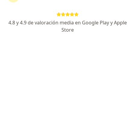
Calle Benito Juárez 800, Ciudad Valles
•
Mapa
Dr Luis Puch - Coloproctólogo
Visita Proctología
$1,000
4.8 y 4.9 de valoración media en Google Play y Apple
Este especialista no ofrece reserva de cita en línea en esta dirección.
Store
Solicita una cita
Dr. Francisco Javier Camacho González
Cirujano general
Carretera Valles - Tampico, C. F. E. 1000, Lomas de San José, 79094 Cd Valles, S.L.P., México, Ciudad Valles
•
Mapa
Mediscin