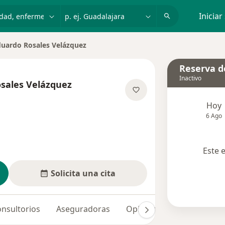
dad, enfermedad o nombre
p. ej. Guadalajara
Iniciar
duardo Rosales Velázquez
iudad
Reserva de
Inactivo
sales Velázquez
las especializaciones
Hoy
6 Ago
Este 
Solicita una cita
nsultorios
Aseguradoras
Opiniones (18)
Dudas 