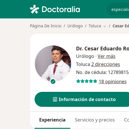
especiali
Página De Inicio
Urólogo
Toluca
Cesar E
Cambiar de c
Dr.
Cesar Eduardo Ro
sobre 
Urólogo
·
Ver más
Toluca
2 direcciones
No. de cédula: 12789815
18 opiniones
Información de contacto
Experiencia
Servicios y precios
Co