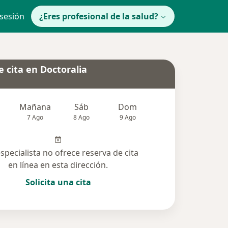
 sesión
¿Eres profesional de la salud?
 cita en Doctoralia
Mañana
Sáb
Dom
Lun
Mar
7 Ago
8 Ago
9 Ago
10 Ago
11 Ag
especialista no ofrece reserva de cita
en línea en esta dirección.
Solicita una cita
solucionadas (1)