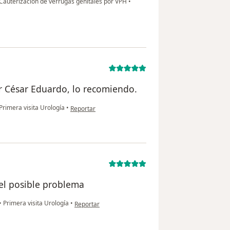
Cauterización de verrugas genitales por VPH
•
Dr César Eduardo, lo recomiendo.
en opinión del usuario G S
Primera visita Urología
•
Reportar
el posible problema
en opinión del usuario Santos mauro
•
Primera visita Urología
•
Reportar