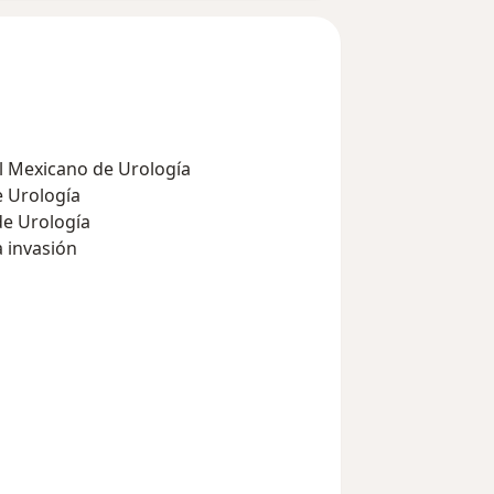
al Mexicano de Urología
e Urología
de Urología
 invasión
ata.