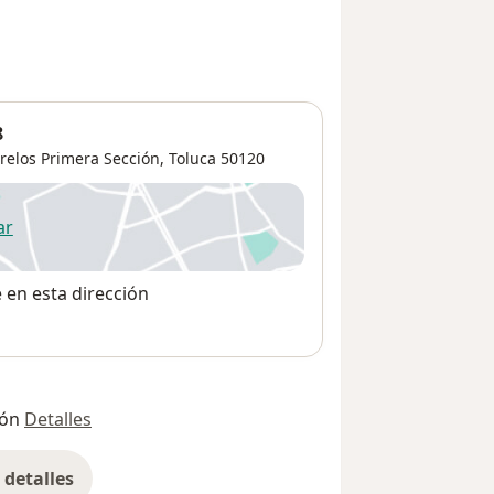
8
relos Primera Sección
,
Toluca
50120
ar
 abre en una nueva pestaña
e en esta dirección
ión
Detalles
detalles
bre la dirección