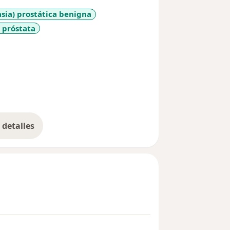
asia) prostática benigna
 próstata
_more_diseases
detalles
bre la experiencia