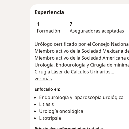
Experiencia
1
7
Formación
Aseguradoras aceptadas
Urólogo certificado por el Consejo Nacion
Miembro activo de la Sociedad Mexicana d
Miembro activo de la Sociedad Americana 
Urología, Endourología y Cirugía de mínima
Cirugía Láser de Cálculos Urinarios
Sobre mí
Cirugía de Próstata y Cirugía Láser de Próst
ver más
Enfocado en:
Endourología y laparoscopia urológica
Litiasis
Urología oncológica
Litotripsia
Principales enfermedades tratadas