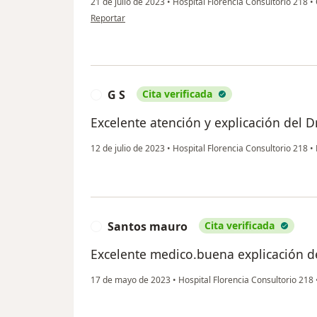
21 de julio de 2023
•
Hospital Florencia Consultorio 218
•
en opinión del usuario Eduardo
Reportar
G S
Cita verificada
G
Excelente atención y explicación del 
12 de julio de 2023
•
Hospital Florencia Consultorio 218
•
Santos mauro
Cita verificada
S
Excelente medico.buena explicación d
17 de mayo de 2023
•
Hospital Florencia Consultorio 218