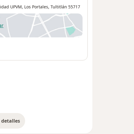
rsidad UPVM,
Los Portales
,
Tultitlán
55717
ar
 abre en una nueva pestaña
detalles
bre la dirección