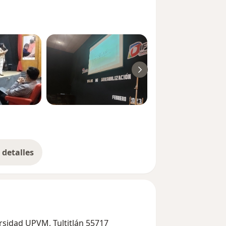
detalles
bre la experiencia
versidad UPVM, Tultitlán 55717