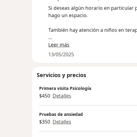
Si deseas algún horario en particular
hago un espacio.
También hay atención a niños en terap
Descubre que te impide sanar o avanza
Leer más
registros akàshicos ,una hermosa y p
13/05/2025
para descubrí lo que debes trabajar en t
Servicios y precios
Primera visita Psicología
$450
Detalles
Pruebas de ansiedad
$350
Detalles