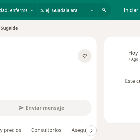
dad, enfermedad o nombre
p. ej. Guadalajara
Iniciar
a Sugaide
e ciudad
Hoy
7 Ago
e las especializaciones
Este c
Enviar mensaje
 y precios
Consultorios
Aseguradoras
Opiniones 