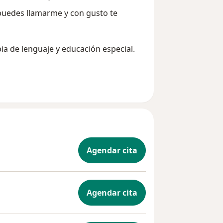
 puedes llamarme y con gusto te
ia de lenguaje y educación especial.
r en tu vida con la canalización de
oderosa herramienta de canalización
i y seguir en tu crecimiento......
Agendar cita
Agendar cita