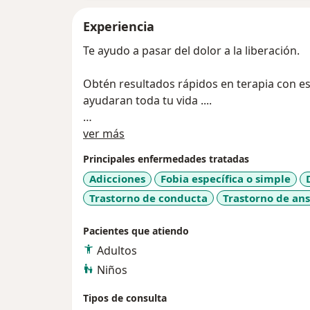
Experiencia
Te ayudo a pasar del dolor a la liberación.
Obtén resultados rápidos en terapia con es
ayudaran toda tu vida ....
Sobre mí
Soy especialista en la sanación de las heri
ver más
,Duelos ,Problemas de Pareja; con grande
Principales enfermedades tratadas
cada paciente ,soy Tanatologa, Terapeuta d
Adicciones
Fobia específica o simple
transgeneracional, proyecto sentido, especi
Trastorno de conducta
Trastorno de an
Registros Akachicos, Numerologa....
Pacientes que atiendo
Te hago pasar del dolor a liberación y tra
ayudaran toda la vida...
Adultos
Niños
Todos los traumas son posibles de sanar, as
Tipos de consulta
una vida sin dolor ......