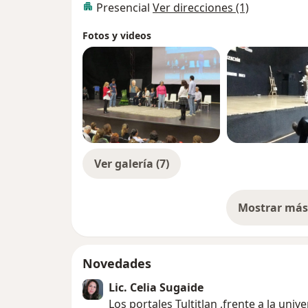
Presencial
Ver direcciones (1)
Sanar es la mejor inversión en la vida !!!
Fotos y videos
Ver galería (7)
Mostrar más 
so
Novedades
Lic. Celia Sugaide
Los portales Tultitlan ,frente a la uni