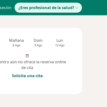
 sesión
¿Eres profesional de la salud?
Mañana
Dom
Lun
Mar
Mié
8 Ago
9 Ago
10 Ago
11 Ago
12 Ag
entro aún no ofrece la reserva online
de cita
Solicita una cita
(39)