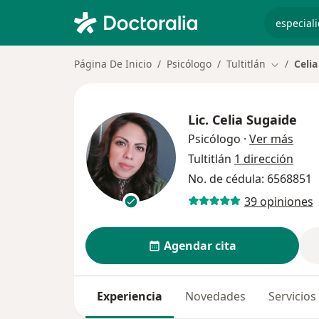
especiali
Página De Inicio
Psicólogo
Tultitlán
Celi
Cambiar d
Lic.
Celia Sugaide
sobr
Psicólogo
·
Ver más
Tultitlán
1 dirección
No. de cédula: 6568851
39 opiniones
Agendar cita
Experiencia
Novedades
Servicios