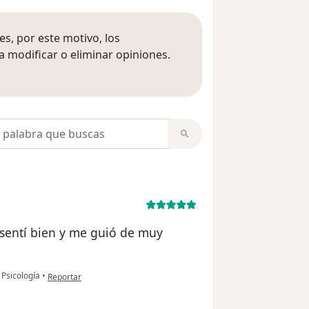
s, por este motivo, los
 modificar o eliminar opiniones.
 opiniones
opiniones
 sentí bien y me guió de muy
en opinión del usuario Samantha G.
 Psicología
•
Reportar