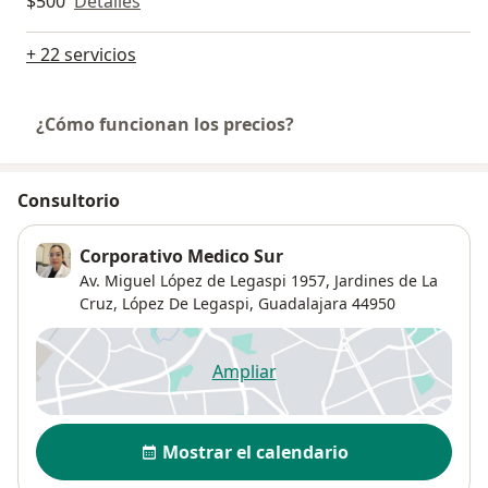
$500
Detalles
+ 22 servicios
¿Cómo funcionan los precios?
Consultorio
Corporativo Medico Sur
Av. Miguel López de Legaspi 1957, Jardines de La
Cruz,
López De Legaspi
,
Guadalajara
44950
Ampliar
se abre en una nueva pestañ
Disponibilidad
Mostrar el calendario