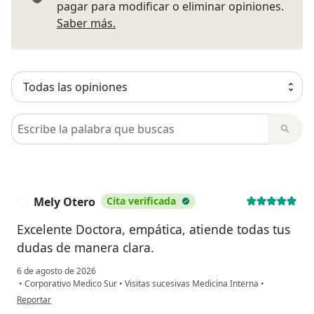
pagar para modificar o eliminar opiniones.
Más información sobre opiniones
Saber más.
Busca en opiniones
Mely Otero
Cita verificada
M
Excelente Doctora, empática, atiende todas tus
dudas de manera clara.
6 de agosto de 2026
•
Corporativo Medico Sur
•
Visitas sucesivas Medicina Interna
•
en opinión del usuario Mely Otero
Reportar