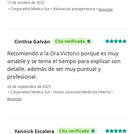
17 de octubre de 2025
en opinión del usuar
•
Corporativo Medico Sur
•
Valoración preoperatoria
•
Reportar
Cinthia Galván
Cita verificada
C
Recomiendo a la Dra.Victorio porque es muy
amable y se toma el tiempo para explicar con
detalle, además de ser muy puntual y
profesional.
24 de septiembre de 2025
•
Corporativo Medico Sur
•
Visitas sucesivas Medicina Interna
•
en opinión del usuario Cinthia Galván
Reportar
Yannick Escalera
Cita verificada
Y