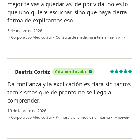
mejor te vas a quedar así de por vida, no es lo
que uno quiere escuchar, sino que haya cierta
forma de explicarnos eso.
5 de marzo de 2026
en opinión del u
•
Corporativo Medico Sur
•
Consulta de medicina interna
•
Reportar
Beatriz Cortéz
Cita verificada
B
Da confianza y la explicación es clara sin tantos
tecnisismos que de pronto no se llega a
comprender.
19 de febrero de 2026
en opinión del 
•
Corporativo Medico Sur
•
Primera visita medicina interna
•
Reportar