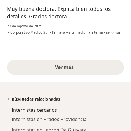
Muy buena doctora. Explica bien todos los
detalles. Gracias doctora.
27 de agosto de 2025
en opinión del 
•
Corporativo Medico Sur
•
Primera visita medicina interna
•
Reportar
Ver más
opiniones anteriores
Búsquedas relacionadas
Internistas cercanos
Internistas en Prados Providencia
Internistas en Ladron De Guevara