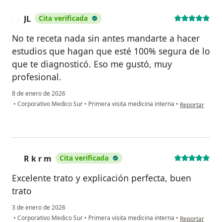
JL
Cita verificada
J
No te receta nada sin antes mandarte a hacer
estudios que hagan que esté 100% segura de lo
que te diagnosticó. Eso me gustó, muy
profesional.
8 de enero de 2026
en opinión del 
•
Corporativo Medico Sur
•
Primera visita medicina interna
•
Reportar
R k r m
Cita verificada
R
Excelente trato y explicación perfecta, buen
trato
3 de enero de 2026
en opinión del 
•
Corporativo Medico Sur
•
Primera visita medicina interna
•
Reportar