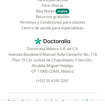
Para clínicas
Noa Notes
nuevo
Recursos gratuitos
Términos y Condiciones para clientes
Centro de ayuda para especialistas
Contacto
Doctoralia - Página de inicio
Doctoralia México S.A. de C.V.
Avenida Boulevard Manuel Ávila Camacho No. 118
Piso 19 Col. Lomas de Chapultepec V Sección,
Alcaldía Miguel Hidalgo
CP 11000 CDMX, México
(+52) 55 4165 3261
se abre en una nueva pestaña
se abre en una nueva pestaña
se abre en una nueva pestaña
se abre en una nueva pes
se abre en 
se a
Polska
,
Türkiye
,
España
,
Italia
,
Deutschland
,
Česko
,