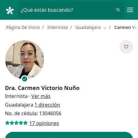
Men
¿Qué estás buscando?
Página De Inicio
Internista
Guadalajara
Carmen Vic
Cambiar de ciud
Dra.
Carmen Victorio Nuño
sobre las especializaciones
Internista
·
Ver más
Guadalajara
1 dirección
No. de cédula: 13046056
17 opiniones