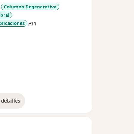
Columna Degenerativa
bral
a11y_sr_more_diseases
plicaciones
+11
detalles
bre la experiencia