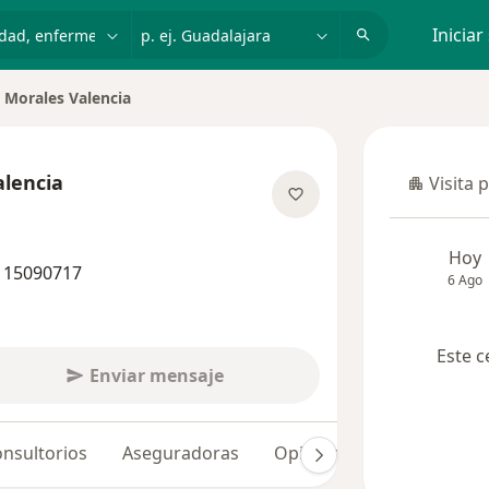
dad, enfermedad o nombre
p. ej. Guadalajara
Iniciar
 Morales Valencia
alencia
Visita 
Visita p
sobre las especializaciones
Hoy
7 15090717
6 Ago
Este c
Enviar mensaje
nsultorios
Aseguradoras
Opiniones (64)