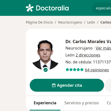
especiali
Página De Inicio
Neurocirujano
León
Carlos
Dr.
Carlos Morales V
Neurocirujano
·
Ver más
León
2 direcciones
No. de cédula: 1137113
64 opiniones
Agendar cita
Experiencia
Servicios y precios
Co