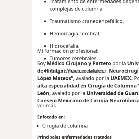
Tratamiento de enfermedades degenera
complejas de columna.
Traumatismo craneoencefálico.
Hemorragia cerebral.
Hidrocefalia.
Mi formación profesional:
Tumores cerebrales.
Soy
Médico Cirujano y Partero
por la
Univ
de Hidalgo.
Aneurismas cerebrales.
Me especialicé en
Neurocirug
López Mateos”,
avalado
por la
UAEMEX.
P
alta especialidad en Cirugía de Columna
León,
avalado por la
Universidad de Guan
Consejo Mexicano de Cirugía Neurológic
Sobre mí
ver más
Enfocado en:
Cirugía de columna
Principales enfermedades tratadas