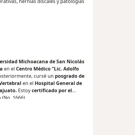
tivas, hernias discales y patologías
ersidad Michoacana de San Nicolás
ía
en el
Centro Médico “Lic. Adolfo
osteriormente, cursé un
posgrado de
 Vertebral
en el
Hospital General de
ajuato.
Estoy
certificado por el
a
(No. 1666).