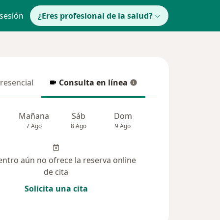
 sesión
¿Eres profesional de la salud?
presencial
Consulta en línea
resencial
Consulta en línea
Mañana
Sáb
Dom
Lun
Mar
7 Ago
8 Ago
9 Ago
10 Ago
11 Ag
entro aún no ofrece la reserva online
de cita
Solicita una cita