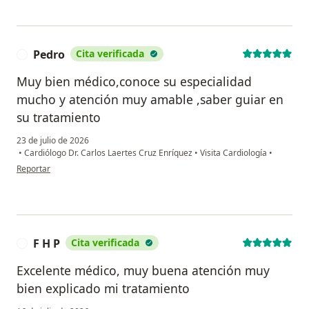
Pedro
Cita verificada
P
Muy bien médico,conoce su especialidad
mucho y atención muy amable ,saber guiar en
su tratamiento
23 de julio de 2026
•
Cardiólogo Dr. Carlos Laertes Cruz Enríquez
•
Visita Cardiología
•
en opinión del usuario Pedro
Reportar
F H P
Cita verificada
F
Excelente médico, muy buena atención muy
bien explicado mi tratamiento