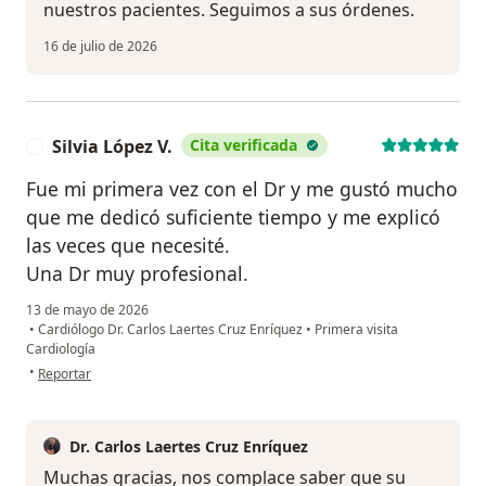
nuestros pacientes. Seguimos a sus órdenes.
16 de julio de 2026
Silvia López V.
Cita verificada
S
Fue mi primera vez con el Dr y me gustó mucho
que me dedicó suficiente tiempo y me explicó
las veces que necesité.
Una Dr muy profesional.
13 de mayo de 2026
•
Cardiólogo Dr. Carlos Laertes Cruz Enríquez
•
Primera visita
Cardiología
en opinión del usuario Silvia López V.
•
Reportar
Dr. Carlos Laertes Cruz Enríquez
Muchas gracias, nos complace saber que su