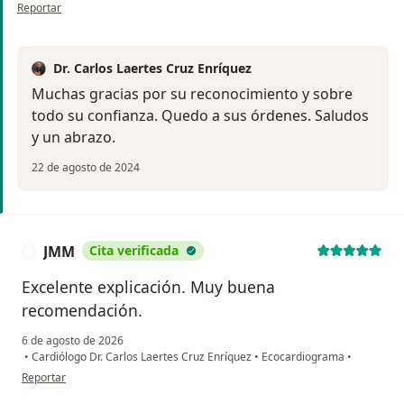
en opinión del usuario Norberto Ligonio
Reportar
Dr. Carlos Laertes Cruz Enríquez
Muchas gracias por su reconocimiento y sobre
todo su confianza. Quedo a sus órdenes. Saludos
y un abrazo.
22 de agosto de 2024
JMM
Cita verificada
J
Excelente explicación. Muy buena
recomendación.
6 de agosto de 2026
•
Cardiólogo Dr. Carlos Laertes Cruz Enríquez
•
Ecocardiograma
•
en opinión del usuario JMM
Reportar