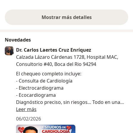
papá.
Mostrar más detalles
sobre la experiencia
Novedades
Dr. Carlos Laertes Cruz Enríquez
Calzada Lázaro Cárdenas 1728, Hospital MAC,
Consultorio #40, Boca del Rio 94294
El chequeo completo incluye:
- Consulta de Cardiología
- Electrocardiograma
- Ecocardiograma
Diagnóstico preciso, sin riesgos... Todo en una
sola visita y sin vueltas!!!
Leer más
Pregunta por nuestros precios y demás
06/02/2026
paquetes, estamos a sus órdenes.