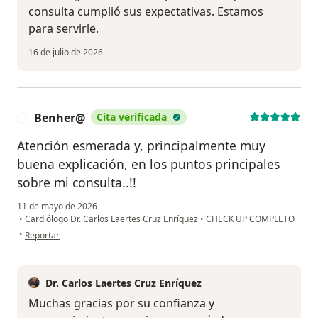
consulta cumplió sus expectativas. Estamos
para servirle.
16 de julio de 2026
Benher@
Cita verificada
B
Atención esmerada y, principalmente muy
buena explicación, en los puntos principales
sobre mi consulta..!!
11 de mayo de 2026
•
Cardiólogo Dr. Carlos Laertes Cruz Enríquez
•
CHECK UP COMPLETO
en opinión del usuario Benher@
•
Reportar
Dr. Carlos Laertes Cruz Enríquez
Muchas gracias por su confianza y