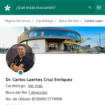
Men
¿Qué estás buscando?
Página De Inicio
Cardiólogo
Boca Del Rio
Carlos Laert
Dr.
Carlos Laertes Cruz Enríquez
sobre las especializaciones
Cardiólogo
·
Ver más
Boca del Rio
1 dirección
No. de cédula: 8536660 5718908