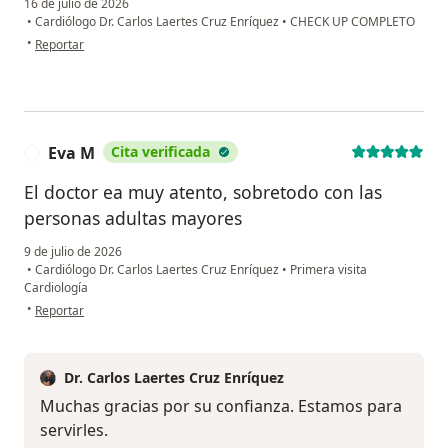
16 de julio de 2026
•
Cardiólogo Dr. Carlos Laertes Cruz Enríquez
•
CHECK UP COMPLETO
en opinión del usuario F H P
•
Reportar
Eva M
Cita verificada
E
El doctor ea muy atento, sobretodo con las
personas adultas mayores
9 de julio de 2026
•
Cardiólogo Dr. Carlos Laertes Cruz Enríquez
•
Primera visita
Cardiología
en opinión del usuario Eva M
•
Reportar
Dr. Carlos Laertes Cruz Enríquez
Muchas gracias por su confianza. Estamos para
servirles.