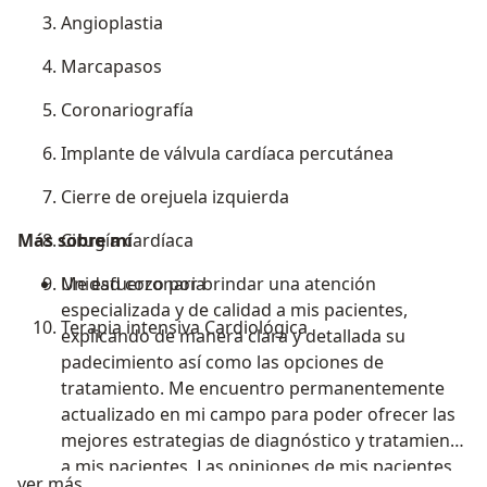
Angioplastia
Marcapasos
Coronariografía
Implante de válvula cardíaca percutánea
Cierre de orejuela izquierda
Más sobre mí
Cirugía cardíaca
Unidad coronaria
Me esfuerzo por brindar una atención
especializada y de calidad a mis pacientes,
Terapia intensiva Cardiológica
explicando de manera clara y detallada su
padecimiento así como las opciones de
tratamiento. Me encuentro permanentemente
actualizado en mi campo para poder ofrecer las
mejores estrategias de diagnóstico y tratamiento
a mis pacientes. Las opiniones de mis pacientes
Sobre mí
ver más