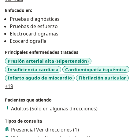
me motivan a seguir mejorando mi desempeño
como médico y continuar mi compromiso con la
Enfocado en:
salud y bienestar de mis pacientes.
Pruebas diagnósticas
Pruebas de esfuerzo
Electrocardiogramas
Ecocardiografía
Principales enfermedades tratadas
Presión arterial alta (Hipertensión)
Insuficiencia cardíaca
Cardiomiopatía isquémica
Infarto agudo de miocardio
Fibrilación auricular
a11y_sr_more_diseases
+19
Pacientes que atiendo
Adultos (Sólo en algunas direcciones)
Tipos de consulta
Presencial
Ver direcciones (1)