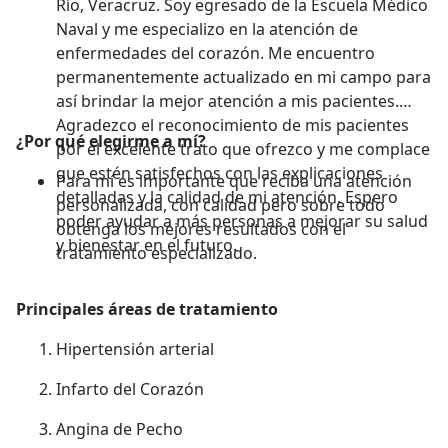
Río, Veracruz. Soy egresado de la Escuela Médico
Naval y me especializo en la atención de
enfermedades del corazón. Me encuentro
permanentemente actualizado en mi campo para
así brindar la mejor atención a mis pacientes.
Agradezco el reconocimiento de mis pacientes
¿Por qué elegirme a mí?
por el excelente trato que ofrezco y me complace
que estén satisfechos con las explicaciones
Para mí es importante que reciba una atención
detalladas y la calidad de mi atención. Espero
personalizada, con calidad pero sobre todo
poder ayudar a más personas a mejorar su salud
obtenga los mejores resultados con el
y bienestar en el futuro.
tratamiento especializado.
Principales áreas de tratamiento
Hipertensión arterial
Infarto del Corazón
Angina de Pecho