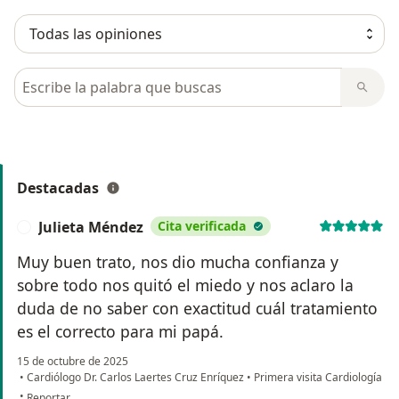
Busca en opiniones
Destacadas
Julieta Méndez
Cita verificada
J
Muy buen trato, nos dio mucha confianza y
sobre todo nos quitó el miedo y nos aclaro la
duda de no saber con exactitud cuál tratamiento
es el correcto para mi papá.
15 de octubre de 2025
•
Cardiólogo Dr. Carlos Laertes Cruz Enríquez
•
Primera visita Cardiología
en opinión del usuario Julieta Méndez
•
Reportar