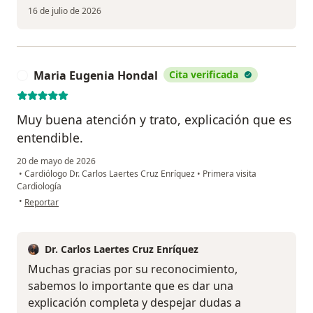
16 de julio de 2026
Maria Eugenia Hondal
Cita verificada
M
Muy buena atención y trato, explicación que es
entendible.
20 de mayo de 2026
•
Cardiólogo Dr. Carlos Laertes Cruz Enríquez
•
Primera visita
Cardiología
en opinión del usuario Maria Eugenia Hondal
•
Reportar
Dr. Carlos Laertes Cruz Enríquez
Muchas gracias por su reconocimiento,
sabemos lo importante que es dar una
explicación completa y despejar dudas a