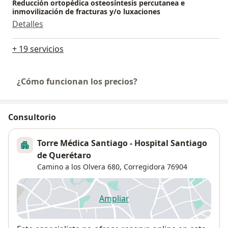
Reducción ortopédica osteosíntesis percutanea e
inmovilización de fracturas y/o luxaciones
Detalles
+ 19 servicios
¿Cómo funcionan los precios?
Consultorio
Torre Médica Santiago - Hospital Santiago
de Querétaro
Camino a los Olvera 680,
Corregidora
76904
Ampliar
se abre en una nueva pestañ
Disponibilidad