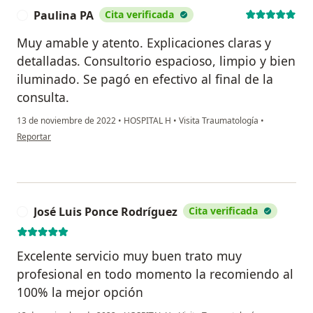
Paulina PA
Cita verificada
P
Muy amable y atento. Explicaciones claras y
detalladas. Consultorio espacioso, limpio y bien
iluminado. Se pagó en efectivo al final de la
consulta.
13 de noviembre de 2022
•
HOSPITAL H
•
Visita Traumatología
•
en opinión del usuario Paulina PA
Reportar
José Luis Ponce Rodríguez
Cita verificada
J
Excelente servicio muy buen trato muy
profesional en todo momento la recomiendo al
100% la mejor opción