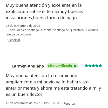
Muy buena atención y excelente en la
explicación sobre el tema,muy buenas
instalaciones,buena forma de pago
23 de noviembre de 2022
•
Torre Médica Santiago - Hospital Santiago de Querétaro
•
Consulta
cirugía de columna
en opinión del usuario Javier hurtado
•
Reportar
Carmen Arellano
Cita verificada
C
Muy buena atención lo recomiendo
ampliamente a mi novio ya lo había visto
anterior mente y ahora me esta tratando a mi y
es un buen doctor
en opinión del usuario Carmen A
18 de noviembre de 2022
•
HOSPITAL H
•
•
Reportar