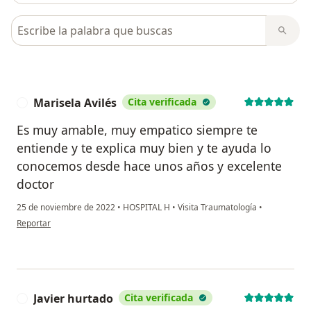
Busca en opiniones
Marisela Avilés
Cita verificada
M
Es muy amable, muy empatico siempre te
entiende y te explica muy bien y te ayuda lo
conocemos desde hace unos años y excelente
doctor
25 de noviembre de 2022
•
HOSPITAL H
•
Visita Traumatología
•
en opinión del usuario Marisela Avilés
Reportar
Javier hurtado
Cita verificada
J