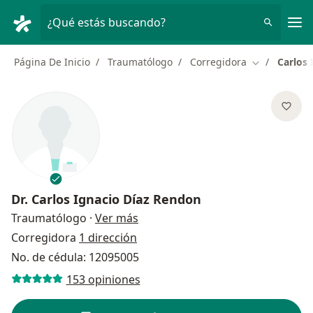
Men
¿Qué estás buscando?
Página De Inicio
Traumatólogo
Corregidora
Carlos 
Cambiar de 
Dr.
Carlos Ignacio Díaz Rendon
sobre las especializaciones
Traumatólogo
·
Ver más
Corregidora
1 dirección
No. de cédula: 12095005
153 opiniones