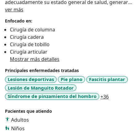
adecuadamente su estado general de salud, generar
Sobre mí
un adecuado diagnóstico para ofrecer un tratamiento
ver más
acertado para sus requerimientos.
Enfocado en:
Cirugía de columna
Cirugía cadera
Cirugía de tobillo
Cirugía articular
Mostrar más detalles
Principales enfermedades tratadas
Lesiones deportivas
Pie plano
Fascitis plantar
Lesión de Manguito Rotador
a11y_sr_mor
Síndrome de pinzamiento del hombro
+36
Pacientes que atiendo
Adultos
Niños