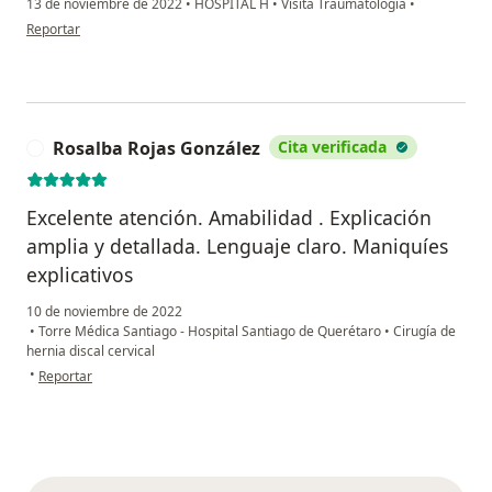
13 de noviembre de 2022
•
HOSPITAL H
•
Visita Traumatología
•
en opinión del usuario José Luis Ponce Rodríguez
Reportar
Rosalba Rojas González
Cita verificada
R
Excelente atención. Amabilidad . Explicación
amplia y detallada. Lenguaje claro. Maniquíes
explicativos
10 de noviembre de 2022
•
Torre Médica Santiago - Hospital Santiago de Querétaro
•
Cirugía de
hernia discal cervical
en opinión del usuario Rosalba Rojas González
•
Reportar