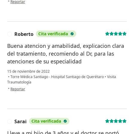
•
Reportar
Roberto
Cita verificada
R
Buena atencion y amabilidad, explicacion clara
del tratamiento, recomiendo al Dr, para las
atenciones de su especialidad
15 de noviembre de 2022
•
Torre Médica Santiago - Hospital Santiago de Querétaro
•
Visita
Traumatología
en opinión del usuario Roberto
•
Reportar
Sarai
Cita verificada
S
Lleve a mi hijo de 3 años y el doctor se portó