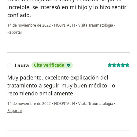
increíble, se interesó en mi hijo y lo hizo sentir
confiado.
14 de noviembre de 2022
•
HOSPITAL H
•
Visita Traumatología
•
en opinión del usuario Sarai
Reportar
Laura
Cita verificada
L
Muy paciente, excelente explicación del
tratamiento a seguir, muy buen médico, lo
recomiendo ampliamente
14 de noviembre de 2022
•
HOSPITAL H
•
Visita Traumatología
•
en opinión del usuario Laura
Reportar