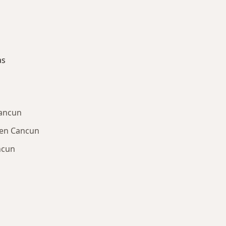
as
Cancun
 en Cancun
ncun
ría: Enfermedades más tratadas