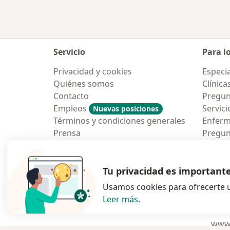
Servicio
Para l
Privacidad y cookies
Especia
Quiénes somos
Clínica
Contacto
Pregun
Empleos
Servici
Nuevas posiciones
Términos y condiciones generales
Enfer
Prensa
Pregun
Aplicac
Blog p
Tu privacidad es important
Usamos cookies para ofrecerte u
Leer más
.
se abre en una n
se abre 
s
Polska
,
Türkiye
,
España
,
www.