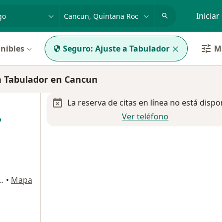
dad, enfermedad o nombre
p. ej. Guadalajara
Iniciar
nibles
Seguro:
Ajuste a Tabulador
Má
a Tabulador en Cancun
La reserva de citas en línea no está dispo
Ver teléfono
q, Av Nizuc Fracc, Sta. María Siké, Cancun
•
Mapa