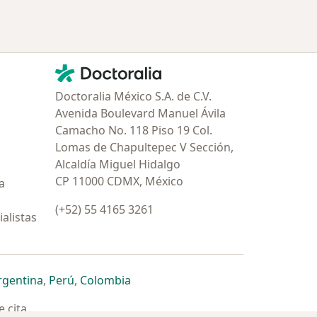
Contacto
Doctoralia - Página de inicio
Doctoralia México S.A. de C.V.
Avenida Boulevard Manuel Ávila
Camacho No. 118 Piso 19 Col.
Lomas de Chapultepec V Sección,
Alcaldía Miguel Hidalgo
CP 11000 CDMX, México
a
(+52) 55 4165 3261
alistas
estaña
 nueva pestaña
n una nueva pestaña
 abre en una nueva pestaña
se abre en una nueva pestaña
se abre en una nueva pestaña
se abre en una nueva pestaña
rgentina
,
Perú
,
Colombia
 cita