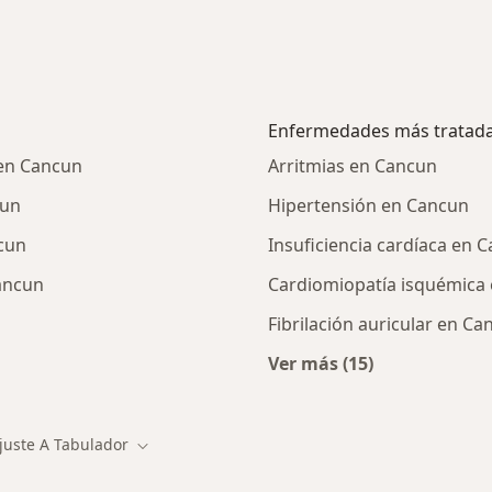
Enfermedades más tratad
 en Cancun
Arritmias en Cancun
cun
Hipertensión en Cancun
cun
Insuficiencia cardíaca en 
ancun
Cardiomiopatía isquémica
Fibrilación auricular en Ca
Ver más (15)
alistas de Ajuste a Tabulador
Más en esta catego
juste A Tabulador
ar de ciudad
Cambiar de ciudad