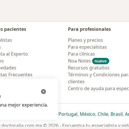
os pacientes
Para profesionales
listas
Planes y precios
s
Para especialistas
ta al Experto
Para clínicas
os
Noa Notes
nuevo
medades
Recursos gratuitos
tas Frecuentes
Términos y Condiciones par
ión para móvil
clientes
ara pacientes
Centro de ayuda para especi
e
na mejor experiencia.
ueva pestaña
en una nueva pestaña
e abre en una nueva pestaña
se abre en una nueva pestaña
se abre en una nueva pestaña
se abre en una nueva pestaña
se abre en una nueva p
se abre en una
se abre e
se
Italia
,
Deutschland
,
Česko
,
Portugal
,
México
,
Chile
,
Brasil
,
A
doctoralia.com.mx © 2026 - Encuentra tu especialista y pide