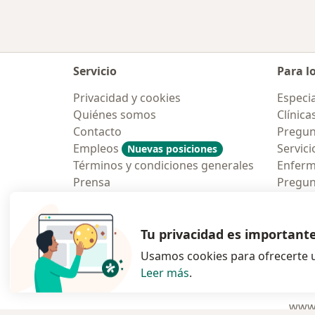
Servicio
Para l
Privacidad y cookies
Especia
Quiénes somos
Clínica
Contacto
Pregun
Empleos
Servici
Nuevas posiciones
Términos y condiciones generales
Enfer
Prensa
Pregun
Aplicac
Blog p
Tu privacidad es important
Usamos cookies para ofrecerte u
Leer más
.
se abre en una n
se abre 
s
Polska
,
Türkiye
,
España
,
www.