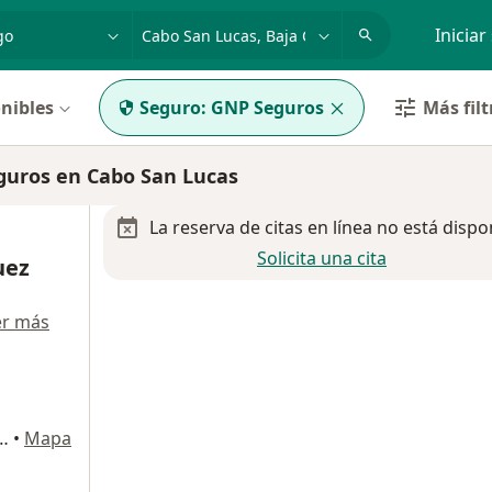
dad, enfermedad o nombre
p. ej. Guadalajara
Iniciar
nibles
Seguro:
GNP Seguros
Más filt
guros en Cabo San Lucas
La reserva de citas en línea no está dispo
Solicita una cita
uez
er más
ominio Maestro Plaza San Lucas Col. El Tezal, Cabo San Lucas
•
Mapa