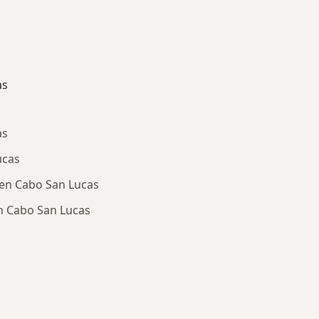
as
as
ucas
 en Cabo San Lucas
en Cabo San Lucas
ría: Enfermedades más tratadas