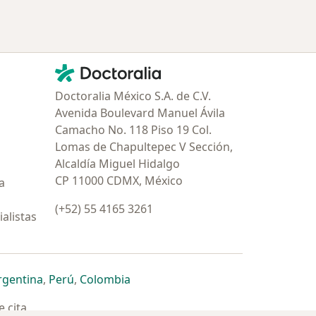
Contacto
Doctoralia - Página de inicio
Doctoralia México S.A. de C.V.
Avenida Boulevard Manuel Ávila
Camacho No. 118 Piso 19 Col.
Lomas de Chapultepec V Sección,
Alcaldía Miguel Hidalgo
CP 11000 CDMX, México
a
(+52) 55 4165 3261
alistas
estaña
 nueva pestaña
n una nueva pestaña
 abre en una nueva pestaña
se abre en una nueva pestaña
se abre en una nueva pestaña
se abre en una nueva pestaña
rgentina
,
Perú
,
Colombia
 cita