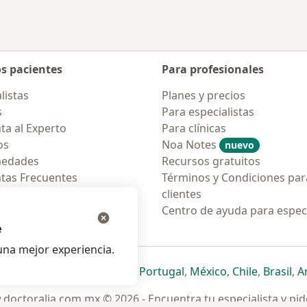
os pacientes
Para profesionales
listas
Planes y precios
s
Para especialistas
ta al Experto
Para clínicas
os
Noa Notes
nuevo
medades
Recursos gratuitos
tas Frecuentes
Términos y Condiciones par
ión para móvil
clientes
ara pacientes
Centro de ayuda para especi
e
na mejor experiencia.
ueva pestaña
en una nueva pestaña
e abre en una nueva pestaña
se abre en una nueva pestaña
se abre en una nueva pestaña
se abre en una nueva pestaña
se abre en una nueva p
se abre en una
se abre e
se
Italia
,
Deutschland
,
Česko
,
Portugal
,
México
,
Chile
,
Brasil
,
A
doctoralia.com.mx © 2026 - Encuentra tu especialista y pide