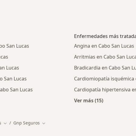
Enfermedades más tratad
bo San Lucas
Angina en Cabo San Lucas
ucas
Arritmias en Cabo San Luc
an Lucas
Bradicardia en Cabo San L
o San Lucas
Cardiomiopatía isquémica
Cabo San Lucas
Cardiopatía hipertensiva 
Ver más (15)
ialistas de GNP Seguros
Más en esta catego
s
Gnp Seguros
Cambiar de ciudad
Cambiar de ciudad