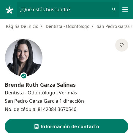
Men
¿Qué estás buscando?
Página De Inicio
Dentista - Odontólogo
San Pedro Garza 
Brenda Ruth Garza Salinas
sobre las especializacion
Dentista - Odontólogo
·
Ver más
San Pedro Garza Garcia
1 dirección
No. de cédula: 8142084 3670546
Información de contacto