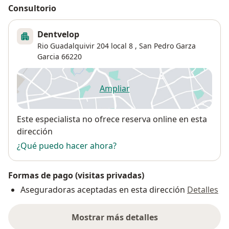
Consultorio
Dentvelop
Rio Guadalquivir 204 local 8 ,
San Pedro Garza
Garcia
66220
Ampliar
se abre en una nueva pestañ
Disponibilidad
Este especialista no ofrece reserva online en esta
dirección
¿Qué puedo hacer ahora?
Formas de pago (visitas privadas)
Aseguradoras aceptadas en esta dirección
Detalles
Mostrar más detalles
sobre la dirección