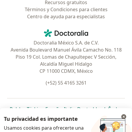
Recursos gratuitos
Términos y Condiciones para clientes
Centro de ayuda para especialistas
Contacto
Doctoralia - Página de inicio
Doctoralia México S.A. de C.V.
Avenida Boulevard Manuel Ávila Camacho No. 118
Piso 19 Col. Lomas de Chapultepec V Sección,
Alcaldía Miguel Hidalgo
CP 11000 CDMX, México
(+52) 55 4165 3261
se abre en una nueva pestaña
se abre en una nueva pestaña
se abre en una nueva pestaña
se abre en una nueva pes
se abre en 
se a
Polska
,
Türkiye
,
España
,
Italia
,
Deutschland
,
Česko
,
se abre en una nueva pestaña
se abre en una nueva pestaña
se abre en una nueva pestaña
se abre en una nueva p
se abre en 
se abr
Portugal
,
México
,
Chile
,
Brasil
,
Argentina
,
Perú
,
Tu privacidad es importante
se abre en una nueva pe
Colombia
Usamos cookies para ofrecerte una