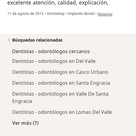
excelente atención, calidad, explicación,
en opinión del usuari
11 de agosto de 2015
•
Dentvelop
•
Implante dental
•
Reportar
Búsquedas relacionadas
Dentistas - odontólogos cercanos
Dentistas - odontólogos en Del Valle
Dentistas - odontólogos en Casco Urbano
Dentistas - odontólogos en Santa Engracia
Dentistas - odontólogos en Valle De Santa
Engracia
Dentistas - odontólogos en Lomas Del Valle
Ver más (7)
Más en esta categoría: Dentistas - odontólog