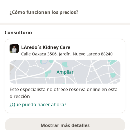
¿Cómo funcionan los precios?
Consultorio
LAredo´s Kidney Care
Calle Oaxaca 3506,
Jardín
,
Nuevo Laredo
88240
Ampliar
se abre en una nueva pestañ
Disponibilidad
Este especialista no ofrece reserva online en esta
dirección
¿Qué puedo hacer ahora?
Mostrar más detalles
sobre la dirección