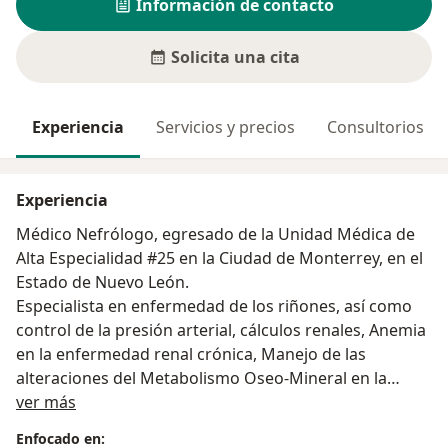
Información de contacto
Solicita una cita
Experiencia
Servicios y precios
Consultorios
Experiencia
Médico Nefrólogo, egresado de la Unidad Médica de
Alta Especialidad #25 en la Ciudad de Monterrey, en el
Estado de Nuevo León.
Especialista en enfermedad de los riñones, así como
control de la presión arterial, cálculos renales, Anemia
en la enfermedad renal crónica, Manejo de las
alteraciones del Metabolismo Oseo-Mineral en la
Sobre mí
Enfermedad Renal Crónica, Seguimiento de pacientes
ver más
donadores de riñón, así como seguimiento de
Enfocado en: