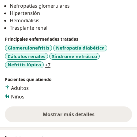
pacientes que desarrollan Lesión Renal Aguda, o
Nefropatías glomerulares
Enfermedad Renal Aguda. Tratamiento sustitutivos de
Hipertensión
la función renal como son Hemodiálisis, Diálisis
Hemodiálisis
Peritoneal, Protocolo de Trasplante Renal, y además
Trasplante renal
Cuidados paliativos.
Principales enfermedades tratadas
Glomerulonefritis
Nefropatía diabética
Cálculos renales
Síndrome nefrótico
a11y_sr_more_diseases
Nefritis lúpica
+7
Pacientes que atiendo
Adultos
Niños
Mostrar más detalles
sobre la experiencia