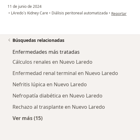
11 de junio de 2024
en opinión del u
•
LAredo´s Kidney Care
•
Diálisis peritoneal automatizada
•
Reportar
Búsquedas relacionadas
Enfermedades más tratadas
Cálculos renales en Nuevo Laredo
Enfermedad renal terminal en Nuevo Laredo
Nefritis lúpica en Nuevo Laredo
Nefropatía diabética en Nuevo Laredo
Rechazo al trasplante en Nuevo Laredo
Ver más (15)
Más en esta categoría: Enfermedades más tr