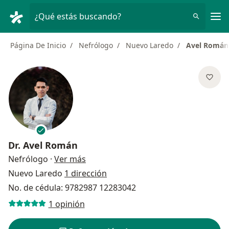
Men
¿Qué estás buscando?
Página De Inicio
Nefrólogo
Nuevo Laredo
Avel Román
Dr.
Avel Román
sobre las especializaciones
Nefrólogo
·
Ver más
Nuevo Laredo
1 dirección
No. de cédula: 9782987 12283042
1 opinión