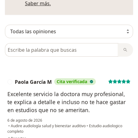
Más información sobre opiniones
Saber más.
Busca en opiniones
Paola García M
Cita verificada
P
Excelente servicio la doctora muy profesional,
te explica a detalle e incluso no te hace gastar
en estudios que no se ameritan.
6 de agosto de 2026
•
Audire audiología salud y bienestar auditivo
•
Estudio audiologico
completo
en opinión del usuario Paola García M
•