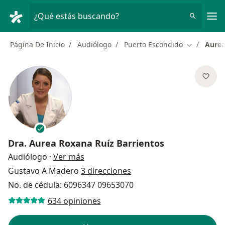
Men
¿Qué estás buscando?
Página De Inicio
Audiólogo
Puerto Escondido
Aurea
Cambiar de
Dra.
Aurea Roxana Ruíz Barrientos
sobre las especializaciones
Audiólogo
·
Ver más
Gustavo A Madero
3 direcciones
No. de cédula: 6096347 09653070
634 opiniones