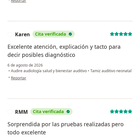
Reportar
Karen
Cita verificada
K
Excelente atención, explicación y tacto para
decir posibles diagnóstico
6 de agosto de 2026
•
Audire audiología salud y bienestar auditivo
•
Tamiz auditivo neonatal
en opinión del usuario Karen
•
Reportar
RMM
Cita verificada
R
Sorprendida por las pruebas realizadas pero
todo excelente