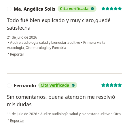
Ma. Angélica Solis
Cita verificada
M
Todo fué bien explicado y muy claro,quedé
satisfecha
21 de julio de 2026
•
Audire audiología salud y bienestar auditivo
•
Primera visita
Audiología, Otoneurología y Foniatría
en opinión del usuario Ma. Angélica Solis
•
Reportar
Fernando
Cita verificada
F
Sin comentarios, buena atención me resolvió
mis dudas
11 de julio de 2026
•
Audire audiología salud y bienestar auditivo
•
Otro
en opinión del usuario Fernando
•
Reportar