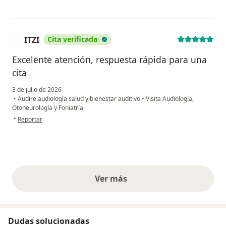
ITZI
Cita verificada
I
Excelente atención, respuesta rápida para una
cita
3 de julio de 2026
•
Audire audiología salud y bienestar auditivo
•
Visita Audiología,
Otoneurología y Foniatría
en opinión del usuario ITZI
•
Reportar
Ver más
opiniones anteriores
Dudas solucionadas