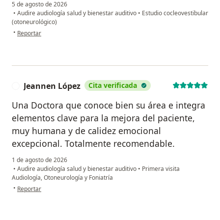
5 de agosto de 2026
•
Audire audiología salud y bienestar auditivo
•
Estudio cocleovestibular
(otoneurológico)
en opinión del usuario RMM
•
Reportar
Jeannen López
Cita verificada
J
Una Doctora que conoce bien su área e integra
elementos clave para la mejora del paciente,
muy humana y de calidez emocional
excepcional. Totalmente recomendable.
1 de agosto de 2026
•
Audire audiología salud y bienestar auditivo
•
Primera visita
Audiología, Otoneurología y Foniatría
en opinión del usuario Jeannen López
•
Reportar