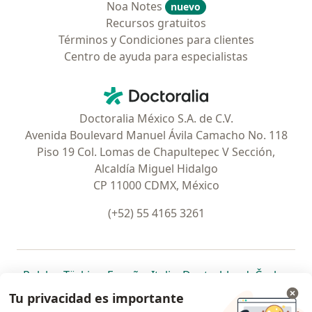
Noa Notes
nuevo
Recursos gratuitos
Términos y Condiciones para clientes
Centro de ayuda para especialistas
Contacto
Doctoralia - Página de inicio
Doctoralia México S.A. de C.V.
Avenida Boulevard Manuel Ávila Camacho No. 118
Piso 19 Col. Lomas de Chapultepec V Sección,
Alcaldía Miguel Hidalgo
CP 11000 CDMX, México
(+52) 55 4165 3261
se abre en una nueva pestaña
se abre en una nueva pestaña
se abre en una nueva pestaña
se abre en una nueva pes
se abre en 
se a
Polska
,
Türkiye
,
España
,
Italia
,
Deutschland
,
Česko
,
se abre en una nueva pestaña
se abre en una nueva pestaña
se abre en una nueva pestaña
se abre en una nueva p
se abre en 
se abr
Portugal
,
México
,
Chile
,
Brasil
,
Argentina
,
Perú
,
Tu privacidad es importante
se abre en una nueva pe
Colombia