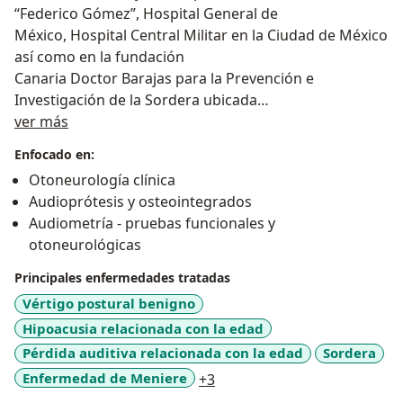
“Federico Gómez”, Hospital General de
México, Hospital Central Militar en la Ciudad de México
así como en la fundación
Canaria Doctor Barajas para la Prevención e
Investigación de la Sordera ubicada
Sobre mí
en Santa Cruz de Tenerife, Islas Canarias y en el House
ver más
Research Institute and
Enfocado en:
St. Vincent Medical Center en L.A. California.
Otoneurología clínica
Certificada
Audioprótesis y osteointegrados
por el Consejo Mexicano de Comunicación, Audiología,
Audiometría - pruebas funcionales y
Otoneurología y
otoneurológicas
Foniatría (COMCAOF) 2015 -2020.
Certificación en Rehabilitación Vestibular y Balance por
Principales enfermedades tratadas
la Asociación
Vértigo postural benigno
Argentina de Kinesiología (AAK) desde el 24 de Mayo
Hipoacusia relacionada con la edad
2015, realizado en Santiago
Pérdida auditiva relacionada con la edad
Sordera
de Chile. Pertenezco a Asociación Mexicana de
a11y_sr_more_diseases
Enfermedad de Meniere
+3
Comunicación, audiología,
otoneurología y foniatría (AMCAOF) desde