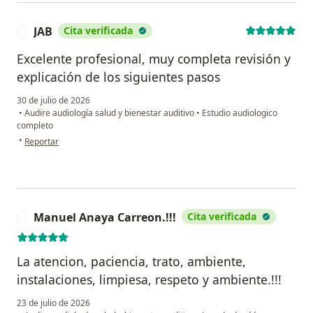
JAB
Cita verificada
J
Excelente profesional, muy completa revisión y
explicación de los siguientes pasos
30 de julio de 2026
•
Audire audiología salud y bienestar auditivo
•
Estudio audiologico
completo
en opinión del usuario JAB
•
Reportar
Manuel Anaya Carreon.!!!
Cita verificada
M
La atencion, paciencia, trato, ambiente,
instalaciones, limpiesa, respeto y ambiente.!!!
23 de julio de 2026