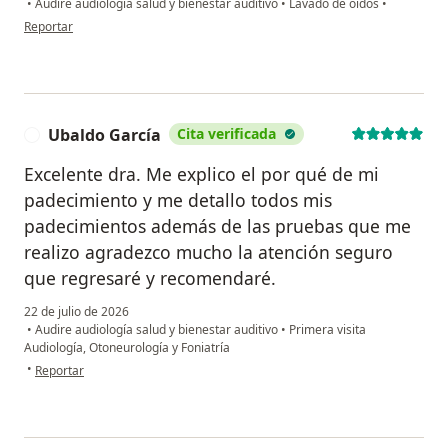
•
Audire audiología salud y bienestar auditivo
•
Lavado de oídos
•
en opinión del usuario Manuel Anaya Carreon.!!!
Reportar
Ubaldo García
Cita verificada
U
Excelente dra. Me explico el por qué de mi
padecimiento y me detallo todos mis
padecimientos además de las pruebas que me
realizo agradezco mucho la atención seguro
que regresaré y recomendaré.
22 de julio de 2026
•
Audire audiología salud y bienestar auditivo
•
Primera visita
Audiología, Otoneurología y Foniatría
en opinión del usuario Ubaldo García
•
Reportar