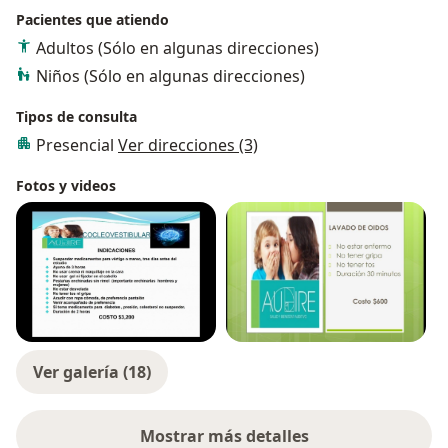
Pacientes que atiendo
2014, y a la Sociedad médica del Hospital Angeles
Lindavista (SOMHAL) desde
Adultos (Sólo en algunas direcciones)
2014.
Niños (Sólo en algunas direcciones)
El objetivo es brindar la mejor atención posible a
Tipos de consulta
nuestros pacientes, atendiendo a sus necesidades y
aclarando sus dudas.
Presencial
Ver direcciones (3)
No contamos con elevador en nuestras
Fotos y videos
instalaciones
Ver galería (18)
Mostrar más detalles
sobre la experiencia